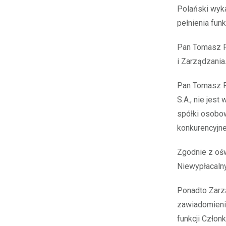
Polański wyka
pełnienia fun
Pan Tomasz P
i Zarządzania
Pan Tomasz Po
S.A., nie jes
spółki osobowe
konkurencyjne
Zgodnie z ośw
Niewypłacaln
Ponadto Zarzą
zawiadomienia
funkcji Człon