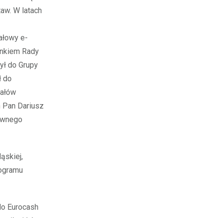
aw. W latach
ałowy e-
onkiem Rady
ył do Grupy
ł do
iałów
 Pan Dariusz
tywnego
ąskiej,
rogramu
do Eurocash