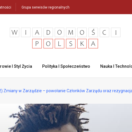
atności
Grupa serwisów regionalnych
rowie I Styl Życia
Polityka I Społeczeństwo
Nauka I Technol
 Zmiany w Zarządzie – powołanie Członków Zarządu oraz rezygnacj