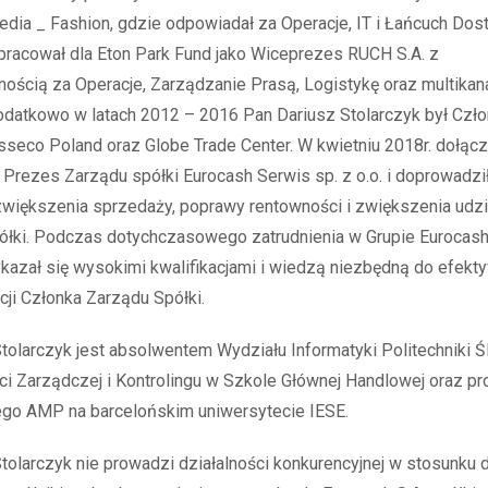
ia _ Fashion, gdzie odpowiadał za Operacje, IT i Łańcuch Dost
pracował dla Eton Park Fund jako Wiceprezes RUCH S.A. z
ością za Operacje, Zarządzanie Prasą, Logistykę oraz multikan
datkowo w latach 2012 – 2016 Pan Dariusz Stolarczyk był Czł
seco Poland oraz Globe Trade Center. W kwietniu 2018r. dołącz
 Prezes Zarządu spółki Eurocash Serwis sp. z o.o. i doprowadzi
większenia sprzedaży, poprawy rentowności i zwiększenia udz
ółki. Podczas dotychczasowego zatrudnienia w Grupie Eurocash
kazał się wysokimi kwalifikacjami i wiedzą niezbędną do efek
kcji Członka Zarządu Spółki.
tolarczyk jest absolwentem Wydziału Informatyki Politechniki Śl
i Zarządczej i Kontrolingu w Szkole Głównej Handlowej oraz p
go AMP na barcelońskim uniwersytecie IESE.
tolarczyk nie prowadzi działalności konkurencyjnej w stosunku 