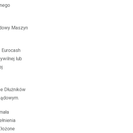
wnego
Budowy Maszyn
o Eurocash
ywilnej lub
ej
ze Dłużników
 Sądowym.
ymała
ełnienia
Złożone