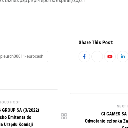
p://biznes.pap.pl/pl/reports/espi/all,0,0,0,1
Share This Post:
-pleurch00011-eurocash
Youtube
Li
IOUS POST
NEXT
 GROUP SA (3/2022)
CI GAMES SA 
sko Emitenta do
Odwołanie członka Za
ia Urzędu Komisji