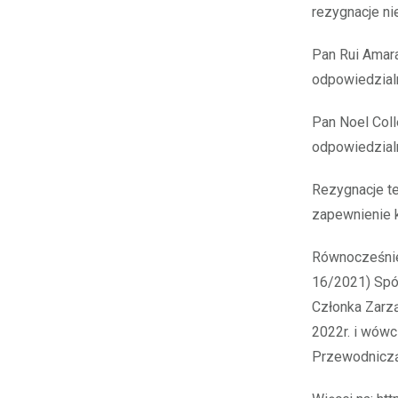
rezygnacje ni
Pan Rui Amara
odpowiedzial
Pan Noel Coll
odpowiedzialn
Rezygnacje te
zapewnienie 
Równocześnie 
16/2021) Spół
Członka Zarz
2022r. i wówc
Przewodniczą