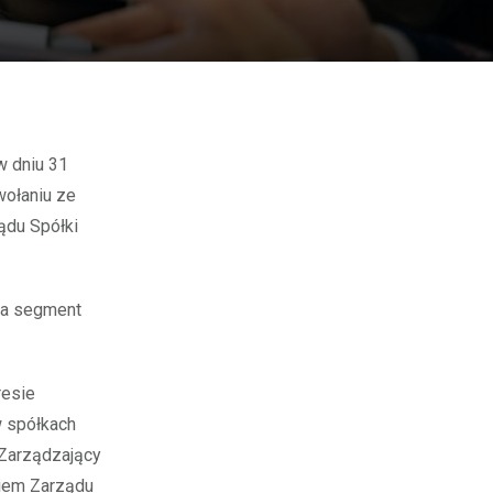
wołaniu ze
ądu Spółki
za segment
resie
w spółkach
 Zarządzający
kiem Zarządu