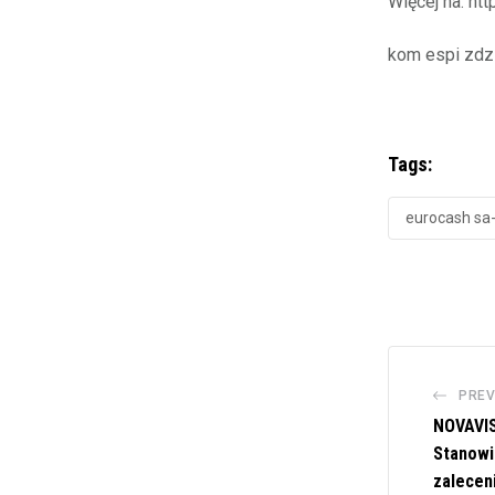
Więcej na: htt
kom espi zdz
Tags:
eurocash sa
PREV
NOVAVIS
Stanowi
zalecen