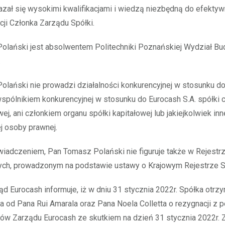
zał się wysokimi kwalifikacjami i wiedzą niezbędną do efekty
kcji Członka Zarządu Spółki.
olański jest absolwentem Politechniki Poznańskiej Wydział 
.
lański nie prowadzi działalności konkurencyjnej w stosunku d
t wspólnikiem konkurencyjnej w stosunku do Eurocash S.A. spółki c
j, ani członkiem organu spółki kapitałowej lub jakiejkolwiek inn
j osoby prawnej.
iadczeniem, Pan Tomasz Polański nie figuruje także w Rejestr
ych, prowadzonym na podstawie ustawy o Krajowym Rejestrze
d Eurocash informuje, iż w dniu 31 stycznia 2022r. Spółka otrz
 od Pana Rui Amarala oraz Pana Noela Colletta o rezygnacji z p
ków Zarządu Eurocash ze skutkiem na dzień 31 stycznia 2022r. 