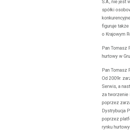
S.A., nie jes
spółki osobowe
konkurencyjne
figuruje tak
o Krajowym R
Pan Tomasz P
hurtowy w Gru
Pan Tomasz P
Od 2009r. za
Serwis, a nas
za tworzenie i
poprzez zarz
Dystrybucja P
poprzez platf
rynku hurtow