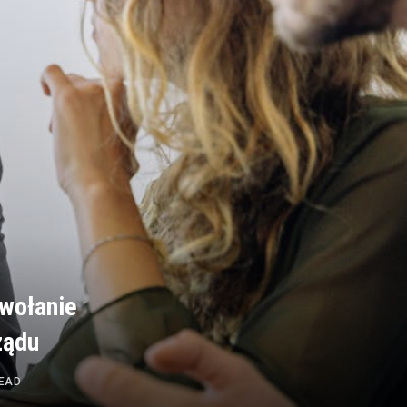
wołanie
ządu
READ