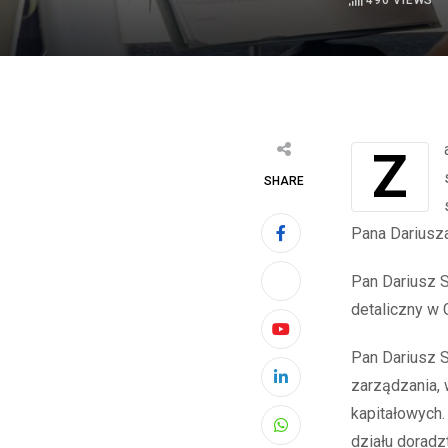
490
VIEWS
Zarząd Eurocash S.A. (dalej „Eurocash” lub „Spółka”) informuje, że w dniu 31
SHARE
Pana Dariusz
Pan Dariusz 
detaliczny w 
Youtube
Pan Dariusz 
zarządzania, 
LinkedIn
kapitałowych.
Whatsapp
działu doradz