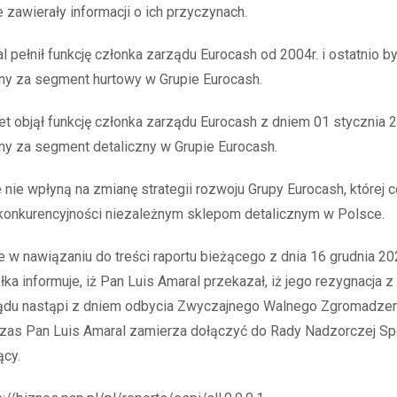
e zawierały informacji o ich przyczynach.
l pełnił funkcję członka zarządu Eurocash od 2004r. i ostatnio by
ny za segment hurtowy w Grupie Eurocash.
et objął funkcję członka zarządu Eurocash z dniem 01 stycznia 20
y za segment detaliczny w Grupie Eurocash.
 nie wpłyną na zmianę strategii rozwoju Grupy Eurocash, której c
konkurencyjności niezależnym sklepom detalicznym w Polsce.
w nawiązaniu do treści raportu bieżącego z dnia 16 grudnia 20
ka informuje, iż Pan Luis Amaral przekazał, iż jego rezygnacja z 
ądu nastąpi z dniem odbycia Zwyczajnego Walnego Zgromadzen
zas Pan Luis Amaral zamierza dołączyć do Rady Nadzorczej Spółk
cy.