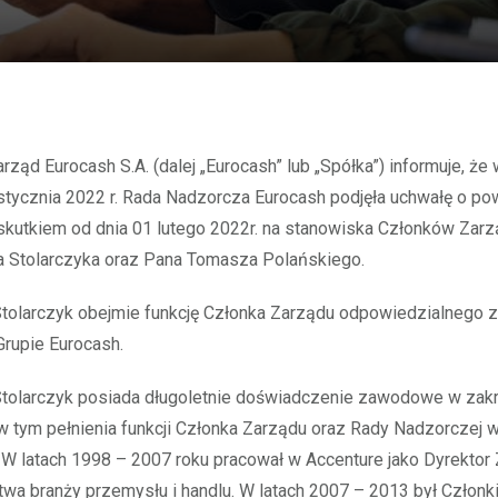
stycznia 2022 r. Rada Nadzorcza Eurocash podjęła uchwałę o po
skutkiem od dnia 01 lutego 2022r. na stanowiska Członków Zarz
a Stolarczyka oraz Pana Tomasza Polańskiego.
Stolarczyk obejmie funkcję Członka Zarządu odpowiedzialnego 
Grupie Eurocash.
Stolarczyk posiada długoletnie doświadczenie zawodowe w zak
w tym pełnienia funkcji Członka Zarządu oraz Rady Nadzorczej 
 W latach 1998 – 2007 roku pracował w Accenture jako Dyrektor
twa branży przemysłu i handlu. W latach 2007 – 2013 był Człon