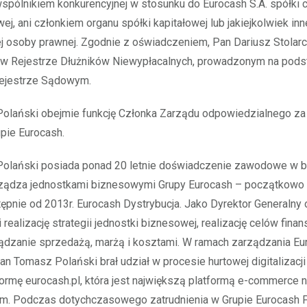
t wspólnikiem konkurencyjnej w stosunku do Eurocash S.A. spółki c
j, ani członkiem organu spółki kapitałowej lub jakiejkolwiek inn
j osoby prawnej. Zgodnie z oświadczeniem, Pan Dariusz Stolarc
że w Rejestrze Dłużników Niewypłacalnych, prowadzonym na pod
ejestrze Sądowym.
olański obejmie funkcję Członka Zarządu odpowiedzialnego z
pie Eurocash.
olański posiada ponad 20 letnie doświadczenie zawodowe w 
rządza jednostkami biznesowymi Grupy Eurocash – początkowo
tępnie od 2013r. Eurocash Dystrybucja. Jako Dyrektor Generalny
 realizację strategii jednostki biznesowej, realizację celów fin
ądzanie sprzedażą, marżą i kosztami. W ramach zarządzania Eu
an Tomasz Polański brał udział w procesie hurtowej digitalizacj
ormę eurocash.pl, która jest największą platformą e-commerce 
ym. Podczas dotychczasowego zatrudnienia w Grupie Eurocash