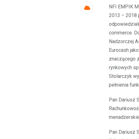
NFI EMPIK Med
Cloud
2013 – 2018 
odpowiedzialn
commerce. Do
Nadzorczej As
Eurocash jako
znaczącego z
rynkowych sp
Stolarczyk wy
pełnienia fun
Pan Dariusz S
Rachunkowośc
menadżerskie
Pan Dariusz S