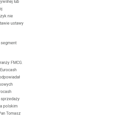
ywilnej lub
ej
zyk nie
stawie ustawy
a segment
branży FMCG.
 Eurocash
 odpowiadał
ansowych
rocash
i sprzedaży
na polskim
 Pan Tomasz