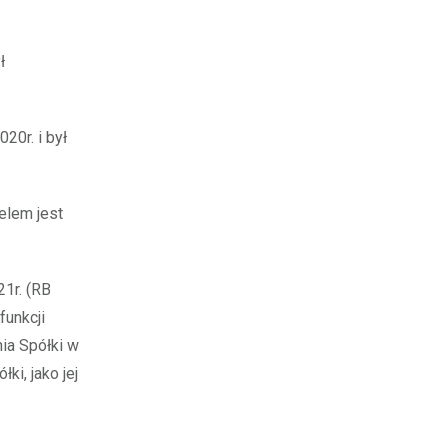
ł
20r. i był
elem jest
21r. (RB
funkcji
ia Spółki w
i, jako jej