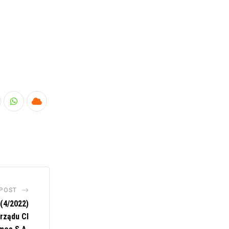
nkedIn
Whatsapp
Cloud
 POST
(4/2022)
rządu CI