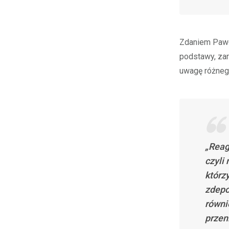
Zdaniem Pawł
podstawy, zar
uwagę różneg
„Reag
czyli
którz
zdepo
równi
przen