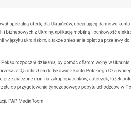
wał specjalną ofertę dla Ukraińców, obejmującą darmowe konta 
h i biznesowych z Ukrainy, aplikację mobilną i bankowość elektr
inii w języku ukraińskim, a także zniesienie opłat za przelewy d
Pekao rozpoczął działania, by pomóc ofiarom wojny w Ukrainie.
przekaże 0,5 mln zł na dedykowane konto Polskiego Czerwoneg
ą przeznaczone m.in. na zakup opatrunków, apteczek, łóżek pol
przętu do przygotowania tymczasowego pobytu uchodźców w Po
macji: PAP MediaRoom