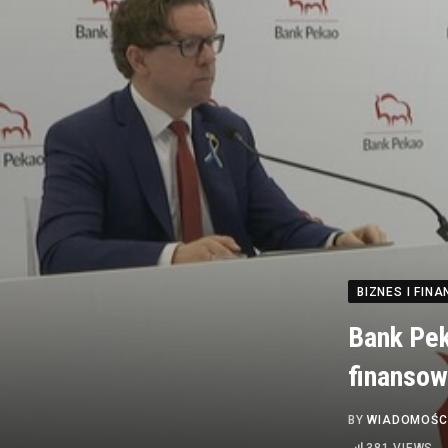
BIZNES I FINA
Bank Pek
finanso
BY
WIADOMOŚC