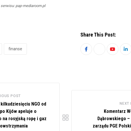
 serwisu: pap-mediaroom.pl
Share This Post:
finanse
Youtube
Li
IOUS POST
 kilkudziesięciu NGO od
NEXT
po Kijów apeluje o
Komentarz W
 na rosyjską ropę i gaz
Dąbrowskiego –
powstrzymania
zarządu PGE Polski