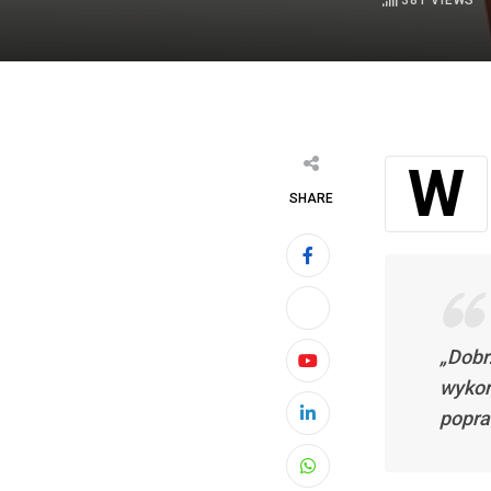
381
VIEWS
W trakcie prezentacji wyników spółki mówił o nich Leszek Skiba, prezes
SHARE
„Dobr
Youtube
wykor
popra
LinkedIn
Whatsapp