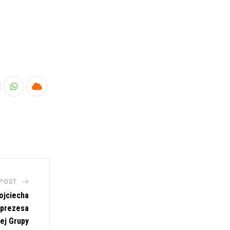
nkedIn
Whatsapp
Cloud
 POST
ojciecha
 prezesa
ej Grupy