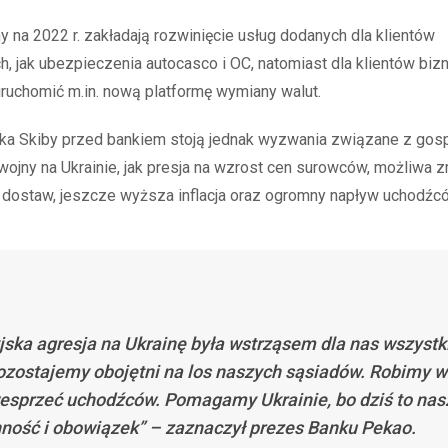
ny na 2022 r. zakładają rozwinięcie usług dodanych dla klientów
h, jak ubezpieczenia autocasco i OC, natomiast dla klientów bi
uruchomić m.in. nową platformę wymiany walut.
zka Skiby przed bankiem stoją jednak wyzwania związane z go
wojny na Ukrainie, jak presja na wzrost cen surowców, możliwa 
 dostaw, jeszcze wyższa inflacja oraz ogromny napływ uchodźc
jska agresja na Ukrainę była wstrząsem dla nas wszystk
ozostajemy obojętni na los naszych sąsiadów. Robimy wi
esprzeć uchodźców. Pomagamy Ukrainie, bo dziś to nas
ność i obowiązek” – zaznaczył prezes Banku Pekao.