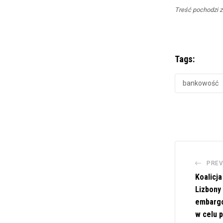
Treść pochodzi z
Tags:
bankowość
PREV
Koalicja
Lizbony 
embargo
w celu 