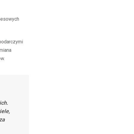
znesowych
spodarczymi
zmiana
ów.
ich.
ele,
za