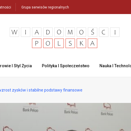
atności
Grupa serwisów regionalnych
rowie I Styl Życia
Polityka I Społeczeństwo
Nauka I Technol
zrost zysków i stabilne podstawy finansowe