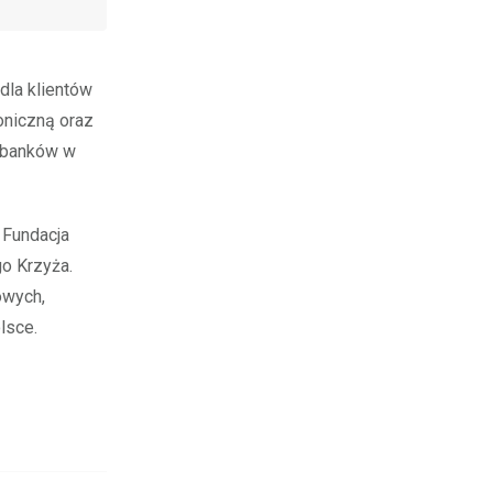
dla klientów
oniczną oraz
o banków w
 Fundacja
o Krzyża.
owych,
lsce.