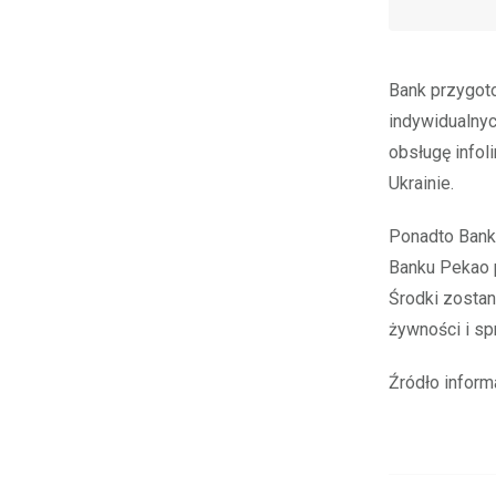
Bank przygoto
indywidualnyc
obsługę infol
Ukrainie.
Ponadto Bank 
Banku Pekao 
Środki zostan
żywności i s
Źródło infor