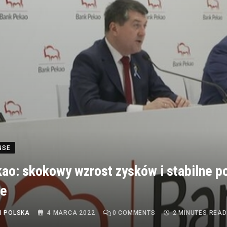
NSE
ao: skokowy wzrost zysków i stabilne 
we
I POLSKA
4 MARCA 2022
0
COMMENTS
2 MINUTES READ