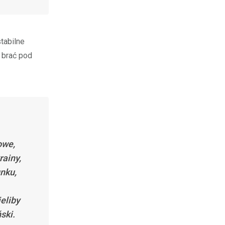
tabilne
 brać pod
owe,
rainy,
nku,
eliby
ski.