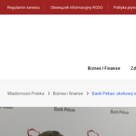
Skip
Regulamin serwisu
Obowiązek Informacyjny RODO
Polityka pryw
to
content
Biznes I Finanse
Zd
Wiadomości Polska
Biznes i finanse
Bank Pekao: skokowy w