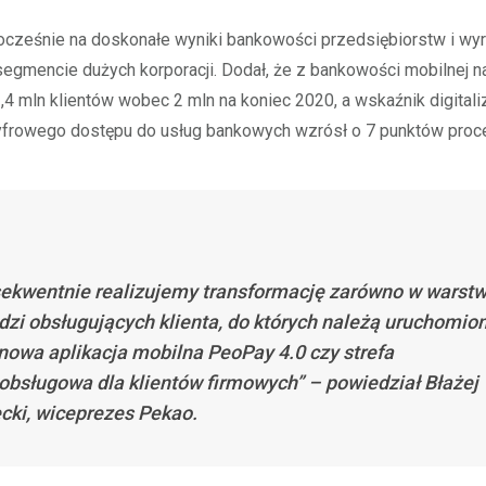
ocześnie na doskonałe wyniki bankowości przedsiębiorstw i wyr
egmencie dużych korporacji. Dodał, że z bankowości mobilnej n
2,4 mln klientów wobec 2 mln na koniec 2020, a wskaźnik digitaliza
yfrowego dostępu do usług bankowych wzrósł o 7 punktów proc
ekwentnie realizujemy transformację zarówno w warstw
dzi obsługujących klienta, do których należą uruchomio
nowa aplikacja mobilna PeoPay 4.0 czy strefa
bsługowa dla klientów firmowych” – powiedział Błażej
cki, wiceprezes Pekao.