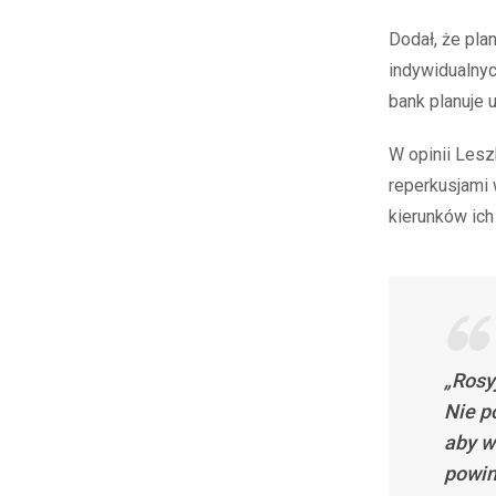
Dodał, że pla
indywidualnyc
bank planuje 
W opinii Les
reperkusjami 
kierunków ich
„Rosy
Nie p
aby w
powin