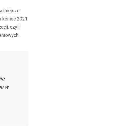
aźniejsze
a koniec 2021
cji, czyli
entowych.
ie
na w