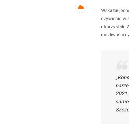
Wskazał jedn
Cloud
ożywienie w s
r. korzystało 
możliwości c
„Kons
narzę
2021 
samoo
Szcze