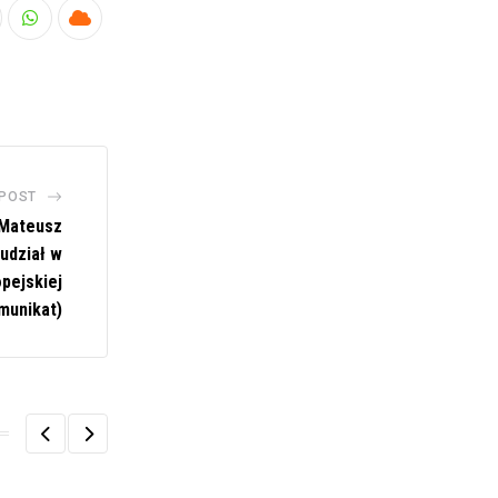
nkedIn
Whatsapp
Cloud
 POST
 Mateusz
udział w
pejskiej
munikat)