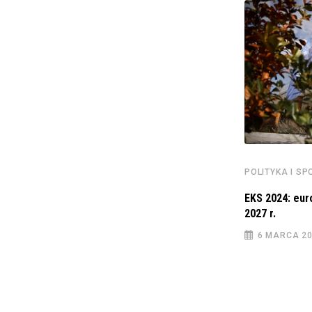
POLITYKA I SPOŁECZEŃSTWO
MS: Decyzja Senatu ciosem w ochronę praw
POLITYKA I S
dzieci
EKS 2024: eur
29 KWIETNIA 2022
2027 r.
6 MARCA 2