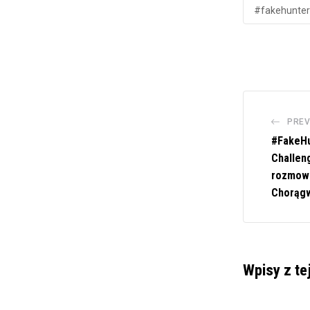
#fakehunter
PREV
#FakeH
Challen
rozmowa
Chorągw
Wpisy z te