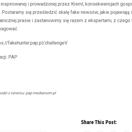
 inspirowanej i prowadzonej przez Kreml, konsekwencjach gosp
. Postaramy się prześledzić skalę fake newsów, jakie pojawiają 
anicznej prasie i zastanowimy się razem z ekspertami, z czego t
eagować.
tps://fakehunter.pap.pl/challengeV
acji: PAP
dzi z serwisu: pap-mediaroom.pl
Share This Post: