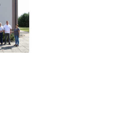
POLITYKA I SPOŁECZEŃSTWO
Integracja uchodźców i osób społecznie
wykluczonych – wiedeński
15 LUTEGO 2023