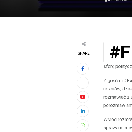
415
VIEWS
SHARE
sferę polityc
Z gośćmi
#Fa
uczniów, dzie
rozmawiać z u
Youtube
porozmawiamy 
LinkedIn
Wśród rozmówc
sprawami mię
Whatsapp