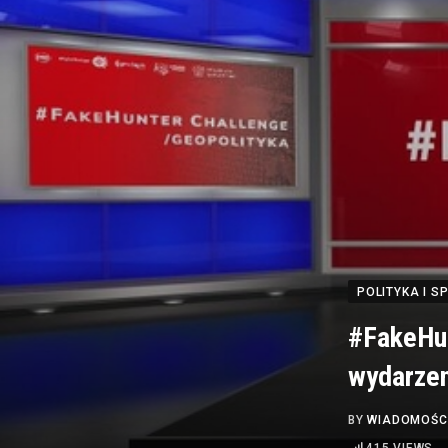
POLITYKA I 
#FakeHun
wydarzen
BY
WIADOMOŚC