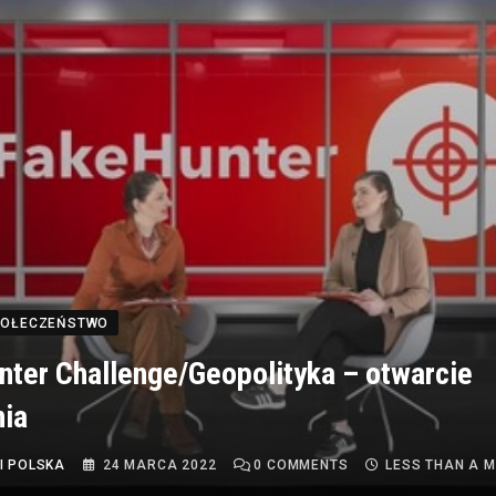
SPOŁECZEŃSTWO
ter Challenge/Geopolityka – otwarcie
ia
I POLSKA
24 MARCA 2022
0
COMMENTS
LESS THAN A M