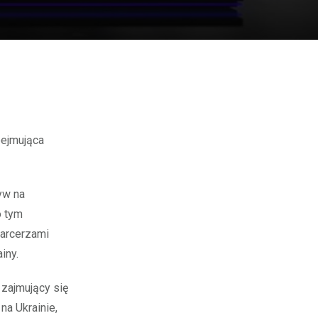
bejmująca
yw na
o tym
harcerzami
iny.
 zajmujący się
a Ukrainie,