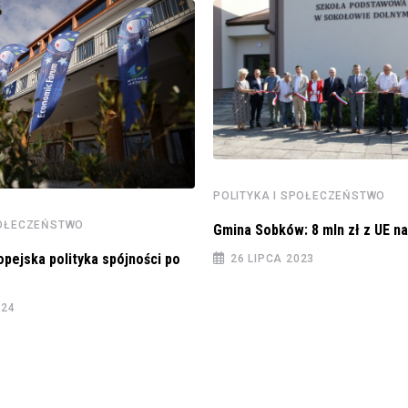
POLITYKA I SPOŁECZEŃSTWO
POŁECZEŃSTWO
Gmina Sobków: 8 mln zł z UE na
opejska polityka spójności po
26 LIPCA 2023
024