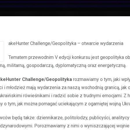
#FakeHunter Challenge/Geopolityka – otwarcie wydarzenia
Tematem przewodnim V edycji konkursu jest geopolityka o
zną, militarną, gospodarczą, dyplomatyczną oraz energetyczną.
keHunter Challenge/Geopolityka
rozmawiamy o tym, jaki wpł
ci i młodzież mają wydarzenia za naszą wschodnią granicą, jak 
kraińskimi rówieśnikami i radzić sobie z trudnymi emocjami. Z 
o tym, jak można pomagać uciekającym z ogarniętej wojną Ukra
ów będą także: dziennikarze, politolodzy, publicyści, analitycy
dzynarodowymi. Porozmawiamy z nimi o wyniszczającej wojnie n