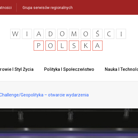
atności
Grupa serwisów regionalnych
rowie I Styl Życia
Polityka I Społeczeństwo
Nauka I Technol
Challenge/Geopolityka – otwarcie wydarzenia