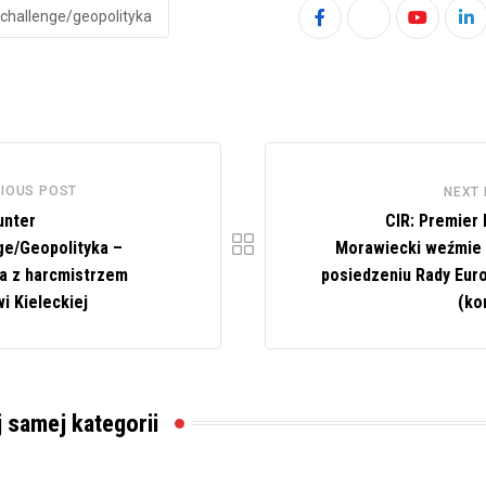
challenge/geopolityka
Youtube
Li
IOUS POST
NEXT
unter
CIR: Premier
ge/Geopolityka –
Morawiecki weźmie 
 z harcmistrzem
posiedzeniu Rady Euro
i Kieleckiej
(ko
j samej kategorii