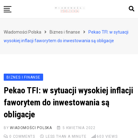
Skip
to
content
Biznes i finanse
Wiadomości Polska
Biznes i finanse
Pekao TFI: w sytuacji
Zdrowie i styl życia
wysokiej inflacji faworytem do inwestowania są obligacje
Polityka i społeczeństwo
Nauka i technologie
Ludzie i kultura
BIZNES I FINANSE
Pekao TFI: w sytuacji wysokiej inflacji
faworytem do inwestowania są
obligacje
BY
WIADOMOŚCI POLSKA
5 KWIETNIA 2022
0
COMMENTS
LESS THAN A MINUTE
603
VIEWS