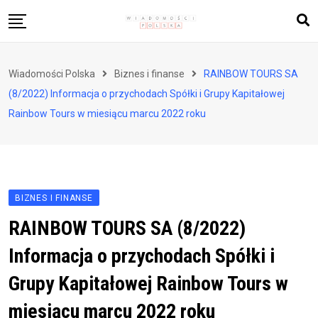
Skip
to
content
Biznes i finanse
Wiadomości Polska
Biznes i finanse
RAINBOW TOURS SA
Zdrowie i styl życia
(8/2022) Informacja o przychodach Spółki i Grupy Kapitałowej
Polityka i społeczeństwo
Rainbow Tours w miesiącu marcu 2022 roku
Nauka i technologie
Ludzie i kultura
BIZNES I FINANSE
RAINBOW TOURS SA (8/2022)
Informacja o przychodach Spółki i
Grupy Kapitałowej Rainbow Tours w
miesiącu marcu 2022 roku