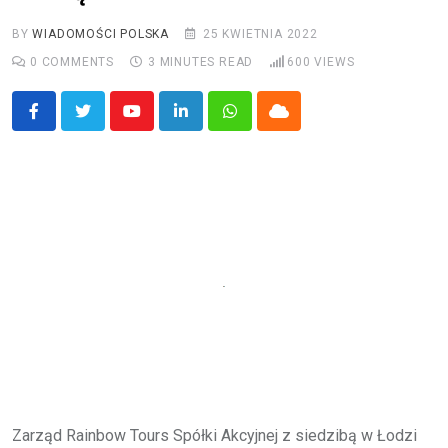
BY
WIADOMOŚCI POLSKA
25 KWIETNIA 2022
0
COMMENTS
3 MINUTES READ
600
VIEWS
Youtube
LinkedIn
Whatsapp
Cloud
Zarząd Rainbow Tours Spółki Akcyjnej z siedzibą w Łodzi