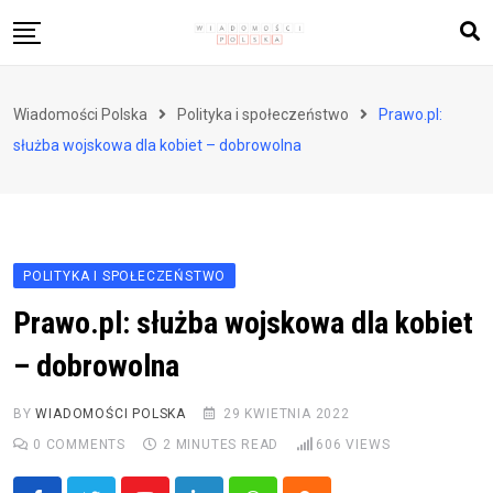
Skip
to
content
Biznes i finanse
Wiadomości Polska
Polityka i społeczeństwo
Prawo.pl:
Zdrowie i styl życia
służba wojskowa dla kobiet – dobrowolna
Polityka i społeczeństwo
Nauka i technologie
Ludzie i kultura
POLITYKA I SPOŁECZEŃSTWO
Prawo.pl: służba wojskowa dla kobiet
– dobrowolna
BY
WIADOMOŚCI POLSKA
29 KWIETNIA 2022
0
COMMENTS
2 MINUTES READ
606
VIEWS