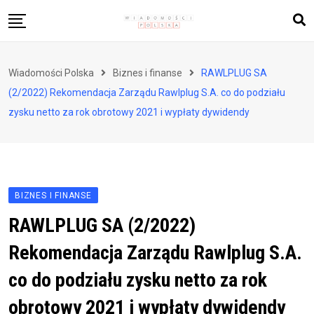
Skip
to
content
Biznes i finanse
Wiadomości Polska
Biznes i finanse
RAWLPLUG SA
Zdrowie i styl życia
(2/2022) Rekomendacja Zarządu Rawlplug S.A. co do podziału
Polityka i społeczeństwo
zysku netto za rok obrotowy 2021 i wypłaty dywidendy
Nauka i technologie
Ludzie i kultura
BIZNES I FINANSE
RAWLPLUG SA (2/2022)
Rekomendacja Zarządu Rawlplug S.A.
co do podziału zysku netto za rok
obrotowy 2021 i wypłaty dywidendy