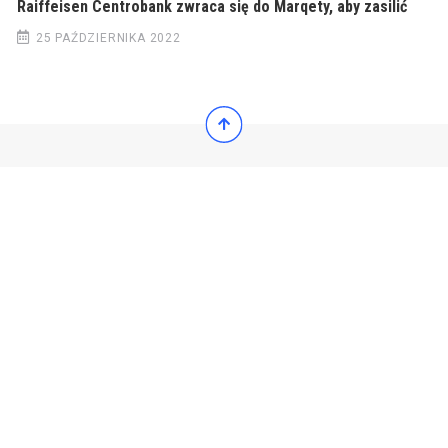
Raiffeisen Centrobank zwraca się do Marqety, aby zasilić
25 PAŹDZIERNIKA 2022
© 2022 Wiadomości Polska
© 2022 Wiadomości Polska
Exit mobile version