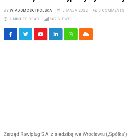
BY
WIADOMOŚCI POLSKA
5 MAJA 2022
0
COMMENTS
1 MINUTE READ
562
VIEWS
Youtube
LinkedIn
Whatsapp
Cloud
Zarząd Rawlplug S.A. z siedzibą we Wrocławiu („Spółka”)