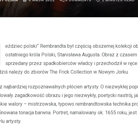
I POLSKA
6 MAJA 2022
0
COMMENTS
2 MINUTES READ
ostatniego króla Polski, Stanisława Augusta. Obraz z czasem
sprzedany przez spadkobierców władcy i przechodził w ręce
a dziś należy do zbiorów The Frick Collection w Nowym Jorku.
 z najbardziej rozpoznawalnych płócien artysty. O niezwykłej pop
owały zagadkowość obrazu i jego niezwykły, poetycki nastrój, j
skie walory – mistrzowska, typowo rembrandtowska technika p
finowana tonacja barwna. Portret, namalowany ok. 1655 roku, jes
lu artysty.