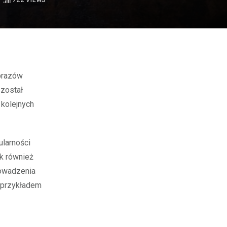
722
VIEWS
 został
 kolejnych
ularności
ak również
rowadzenia
t przykładem