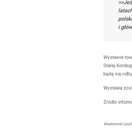
>>Jeź
latac
polsk
i głó
Wystawie tow
Starej Kordeg
będą się odby
Wystawa zost
Źródło infor
Wiadomość pocho