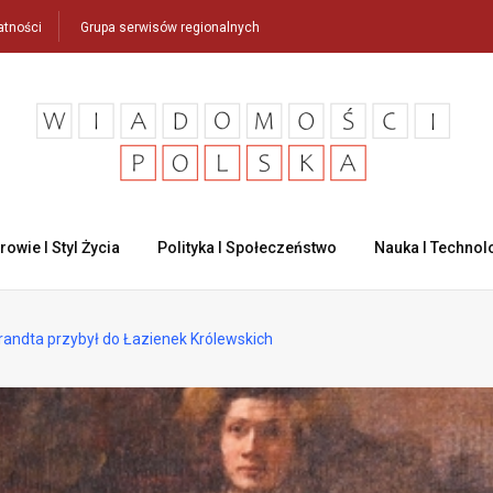
atności
Grupa serwisów regionalnych
rowie I Styl Życia
Polityka I Społeczeństwo
Nauka I Technol
randta przybył do Łazienek Królewskich