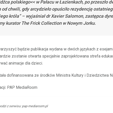
dźca polskiego<< w Pałacu w Łazienkach, po przeszło d
h od chwili, gdy arcydzieło opuściło rezydencję ostatnie
iego króla” – wyjaśniał dr Xavier Salomon, zastępca dyr
wny kurator The Frick Collection w Nowym Jorku.
arzyszyć będzie publikacja wydana w dwóch językach z esejami
ardzie zostanie otwarta specjalnie zaprojektowana strefa edukac
wać animacje dla dzieci.
ała dofinansowana ze środków Ministra Kultury i Dziedzictwa 
macji: PAP MediaRoom
dzi z serwisu: pap-mediaroom.pl