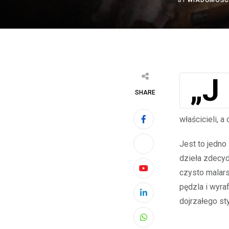
BY
WIADOMOŚC
„Jeździec polski” Rembrandta był częścią obszernej kolekcji obrazów
SHARE
właścicieli, 
Jest to jedno
dzieła zdecyd
czysto malar
Youtube
pędzla i wyra
LinkedIn
dojrzałego sty
Whatsapp