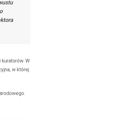
wustu
go
ektora
 kuratorów. W
yjna, w której
Narodowego.