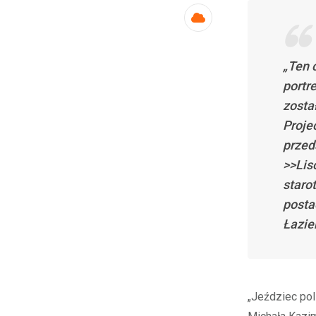
Cloud
„Ten 
portr
zosta
Proje
przed
>>Lis
staro
posta
Łazie
„Jeździec pol