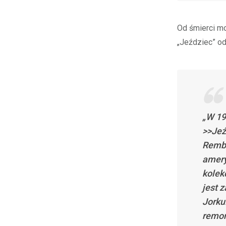
Od śmierci mo
„Jeździec” od 
„W 19
>>Jeź
Rembr
amery
kolek
jest 
Jorku
remon