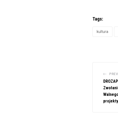
Tags:
kultura
PREV
DROZAPO
Zwołani
Walnego
projekt