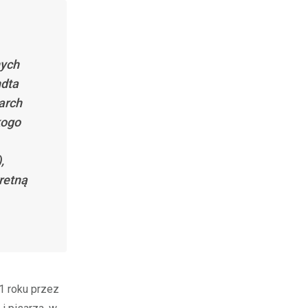
nych
ndta
arch
kogo
,
retną
1 roku przez