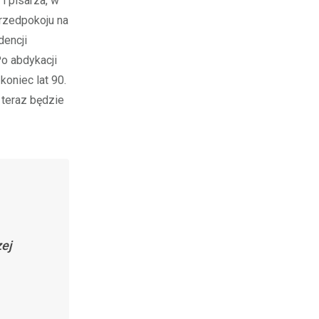
i pisarza, w
rzedpokoju na
dencji
Po abdykacji
koniec lat 90.
 teraz będzie
ej