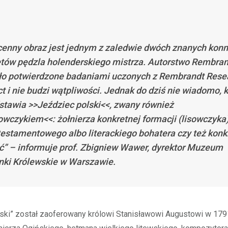
cenny obraz jest jednym z zaledwie dwóch znanych kon
etów pędzla holenderskiego mistrza. Autorstwo Rembra
ło potwierdzone badaniami uczonych z Rembrandt Rese
ct i nie budzi wątpliwości. Jednak do dziś nie wiadomo, 
stawia >>Jeździec polski<<, zwany również
owczykiem<<: żołnierza konkretnej formacji (lisowczyka)
testamentowego albo literackiego bohatera czy też konk
ć” – informuje prof. Zbigniew Wawer, dyrektor Muzeum
nki Królewskie w Warszawie.
ski” został zaoferowany królowi Stanisławowi Augustowi w 179