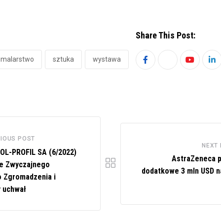
Share This Post:
malarstwo
sztuka
wystawa
Youtube
Li
IOUS POST
NEXT
L-PROFIL SA (6/2022)
AstraZeneca 
e Zwyczajnego
dodatkowe 3 mln USD 
 Zgromadzenia i
y uchwał