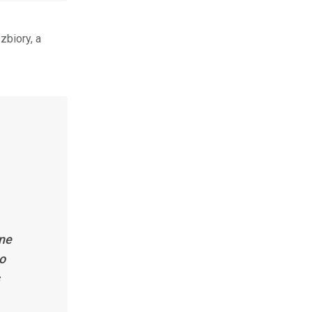
zbiory, a
ane
o