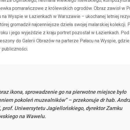
ierza Ogińskiego, hetmana wielkiego litewskiego, kompozytora 
zewka pomarańczowe z królewskich ogrodów. Obraz zawisł w P
u na Wyspie w Łazienkach w Warszawie – ukochanej letniej rezy
tórej gromadził najcenniejsze dzieła swojej malarskiej kolekcji. 
roku i jego wyjeździe z kraju portret pozostał w Łazienkach. Pod 
eszony do Galerii Obrazów na parterze Pałacu na Wyspie, gdzie
publiczności.
braz ikona, sprowadzenie go na pierwotne miejsce było
niem pokoleń muzealników” – przekonuje dr hab. Andrz
j, prof. Uniwersytetu Jagiellońskiego, dyrektor Zamku
wskiego na Wawelu.