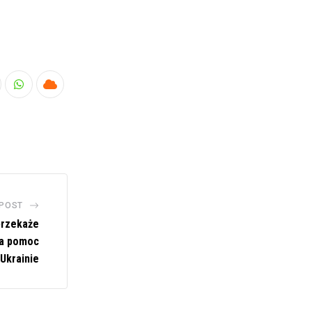
nkedIn
Whatsapp
Cloud
 POST
przekaże
na pomoc
Ukrainie