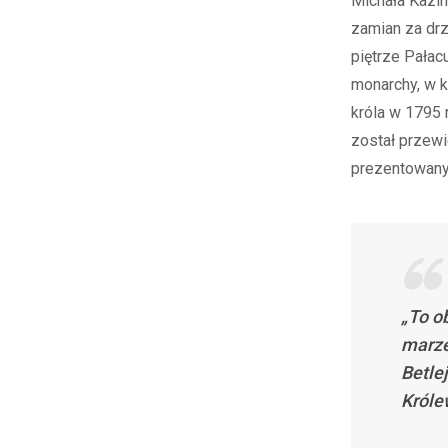
Michała Kazim
zamian za dr
piętrze Pałac
monarchy, w k
króla w 1795 
został przewi
prezentowany 
„To o
marze
Betle
Króle