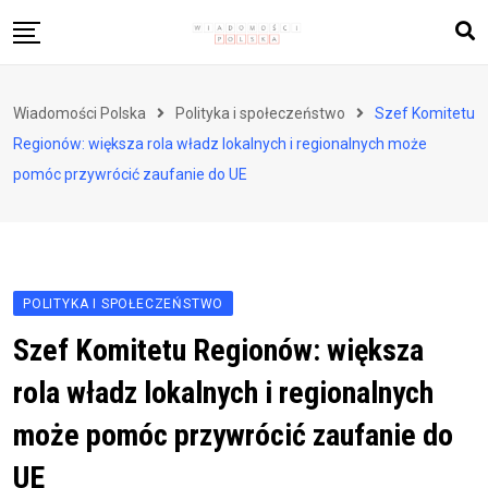
Skip
to
content
Biznes i finanse
Wiadomości Polska
Polityka i społeczeństwo
Szef Komitetu
Zdrowie i styl życia
Regionów: większa rola władz lokalnych i regionalnych może
Polityka i społeczeństwo
pomóc przywrócić zaufanie do UE
Nauka i technologie
Ludzie i kultura
POLITYKA I SPOŁECZEŃSTWO
Szef Komitetu Regionów: większa
rola władz lokalnych i regionalnych
może pomóc przywrócić zaufanie do
UE