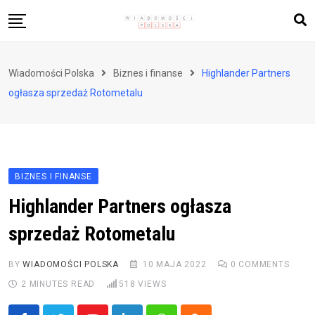
Skip
to
content
Biznes i finanse
Wiadomości Polska
Biznes i finanse
Highlander Partners
Zdrowie i styl życia
ogłasza sprzedaż Rotometalu
Polityka i społeczeństwo
Nauka i technologie
Ludzie i kultura
BIZNES I FINANSE
Highlander Partners ogłasza
sprzedaż Rotometalu
BY
WIADOMOŚCI POLSKA
10 MAJA 2022
0
COMMENTS
2 MINUTES READ
518
VIEWS