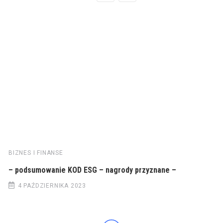
BIZNES I FINANSE
– podsumowanie KOD ESG – nagrody przyznane –
4 PAŹDZIERNIKA 2023