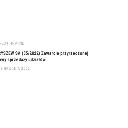
NES I FINANSE
BIZNES I FINA
YSZEW SA (55/2022) Zawarcie przyrzeczonej
CAPITAL PAR
wy sprzedaży udziałów
certyfikatów 
28 GRUDNIA 2022
6 PAŹDZIER