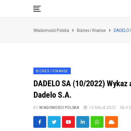
Skip
to
content
Biznes i finanse
Wiadomości Polska
Biznes i finanse
DADELO S
Zdrowie i styl życia
Polityka i społeczeństwo
Nauka i technologie
Ludzie i kultura
BIZNES I FINANSE
DADELO SA (10/2022) Wykaz ak
Dadelo S.A.
BY
WIADOMOŚCI POLSKA
12 MAJA 2022
0
C
Youtube
LinkedIn
Whatsapp
Cloud