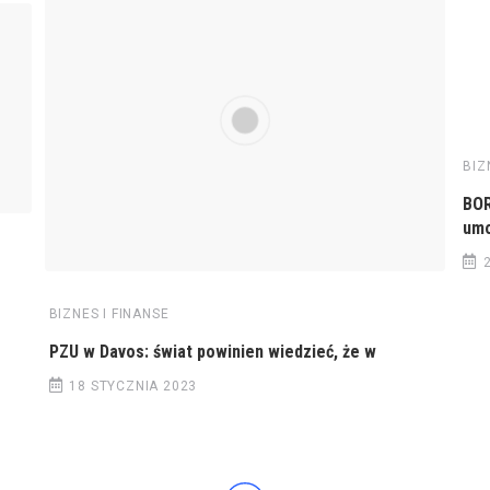
BIZ
BOR
umo
BIZNES I FINANSE
PZU w Davos: świat powinien wiedzieć, że w
18 STYCZNIA 2023