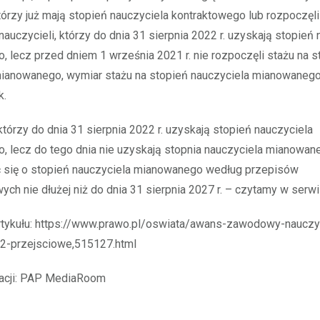
którzy już mają stopień nauczyciela kontraktowego lub rozpoczęli
auczycieli, którzy do dnia 31 sierpnia 2022 r. uzyskają stopień 
, lecz przed dniem 1 września 2021 r. nie rozpoczęli stażu na s
mianowanego, wymiar stażu na stopień nauczyciela mianowanego
k.
którzy do dnia 31 sierpnia 2022 r. uzyskają stopień nauczyciela
, lecz do tego dnia nie uzyskają stopnia nauczyciela mianowan
ć się o stopień nauczyciela mianowanego według przepisów
ch nie dłużej niż do dnia 31 sierpnia 2027 r. – czytamy w serwi
artykułu: https://www.prawo.pl/oswiata/awans-zawodowy-nauczy
2-przejsciowe,515127.html
macji: PAP MediaRoom