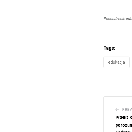
Pochodzenie info
Tags:
edukacja
PREV
PGNIG S
porozum