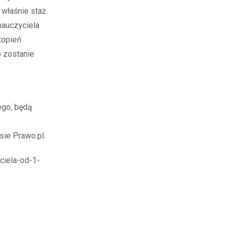
 właśnie staż.
nauczyciela
topień
 zostanie
ego, będą
sie Prawo.pl.
ciela-od-1-