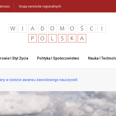
atności
Grupa serwisów regionalnych
rowie I Styl Życia
Polityka I Społeczeństwo
Nauka I Technol
iany w ścieżce awansu zawodowego nauczycieli