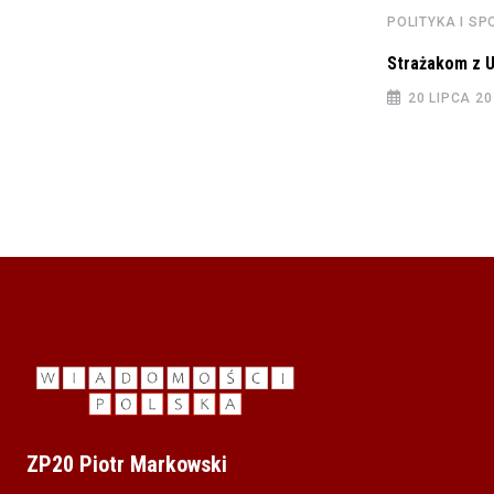
POLITYKA I S
Strażakom z U
POLITYKA I SPOŁECZEŃSTWO
20 LIPCA 2
Inauguracja Roku Akademickiego 2022/2023
Collegium Humanum
28 PAŹDZIERNIKA 2022
ZP20 Piotr Markowski