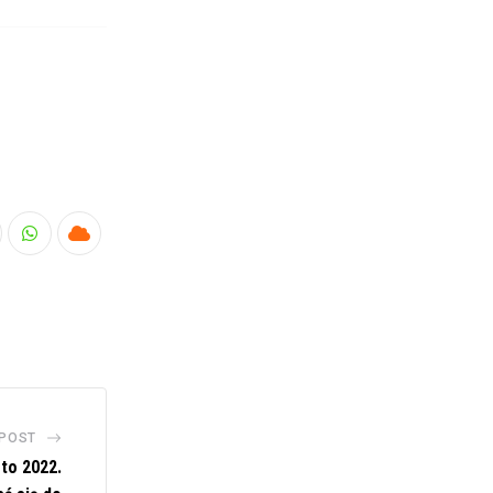
nkedIn
Whatsapp
Cloud
 POST
to 2022.