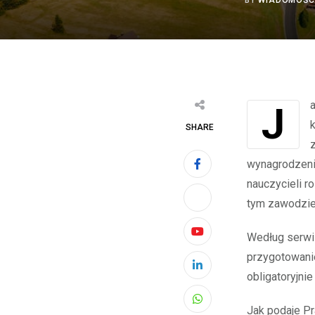
BY
WIADOMOŚC
Jak informuje Prawo.pl, Ministerstwo Edukacji i Nauki tak uzasadnia
SHARE
wynagrodzeni
nauczycieli 
tym zawodzie
Według serwis
Youtube
przygotowanie
LinkedIn
obligatoryjni
Whatsapp
Jak podaje Pr