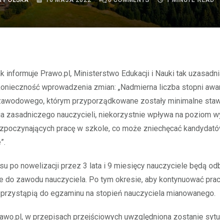
I POLSKA
16 MAJA 2022
0
COMMENTS
1 MINUTE READ
konieczność wprowadzenia zmian: „Nadmierna liczba stopni aw
zawodowego, którym przyporządkowane zostały minimalne staw
a zasadniczego nauczycieli, niekorzystnie wpływa na poziom 
rozpoczynających pracę w szkole, co może zniechęcać kandydat
”.
u po nowelizacji przez 3 lata i 9 miesięcy nauczyciele będą o
 do zawodu nauczyciela. Po tym okresie, aby kontynuować prac
e przystąpią do egzaminu na stopień nauczyciela mianowanego.
awo.pl, w przepisach przejściowych uwzględniona zostanie sytu