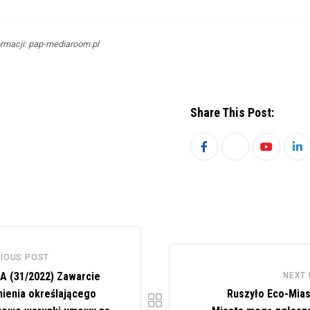
rmacji: pap-mediaroom.pl
Share This Post:
Youtube
Li
IOUS POST
A (31/2022) Zawarcie
NEXT
ienia określającego
Ruszyło Eco-Mias