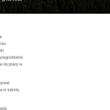
704
VIEWS
ansu
ki
wynagrodzenia
ów do pracy w
dbywać
ę w szkole,
acja