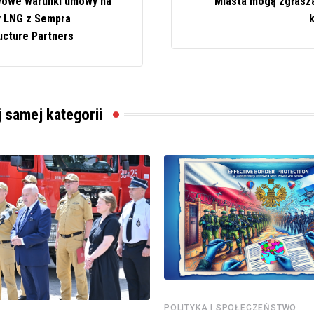
owe warunki umowy na
Miasta mogą zgłasza
 LNG z Sempra
ucture Partners
j samej kategorii
POLITYKA I SPOŁECZEŃSTWO