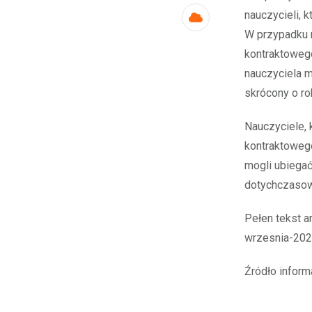
nauczycieli, 
Cloud
W przypadku n
kontraktowego
nauczyciela 
skrócony o ro
Nauczyciele, 
kontraktowego
mogli ubiega
dotychczasowy
Pełen tekst 
wrzesnia-202
Źródło infor