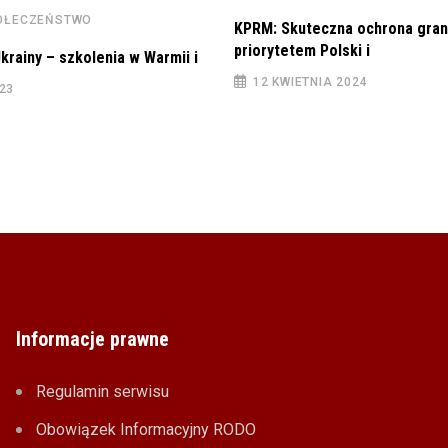
POŁECZEŃSTWO
KPRM: Skuteczna ochrona gran
priorytetem Polski i
krainy – szkolenia w Warmii i
12 KWIETNIA 2024
023
Informacje prawne
Regulamin serwisu
Obowiązek Informacyjny RODO