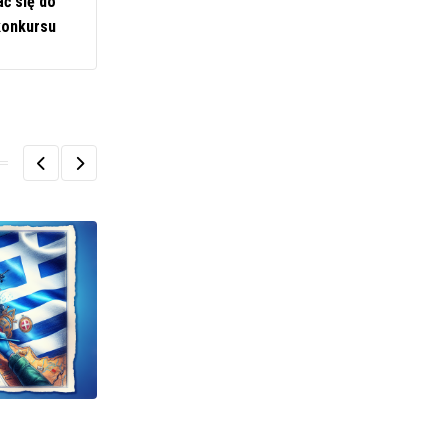
ć się do
konkursu
POLITYKA I SPOŁECZEŃSTWO