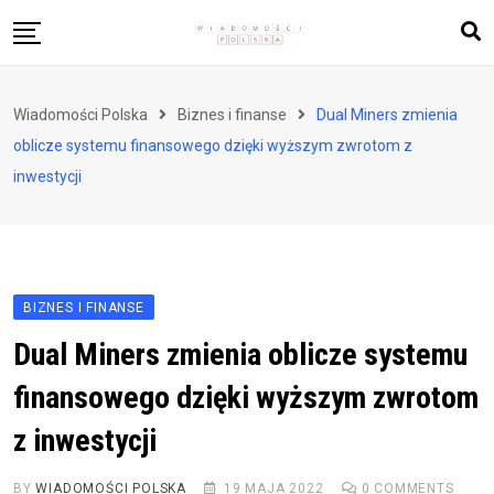
Skip
to
content
Biznes i finanse
Wiadomości Polska
Biznes i finanse
Dual Miners zmienia
Zdrowie i styl życia
oblicze systemu finansowego dzięki wyższym zwrotom z
Polityka i społeczeństwo
inwestycji
Nauka i technologie
Ludzie i kultura
BIZNES I FINANSE
Dual Miners zmienia oblicze systemu
finansowego dzięki wyższym zwrotom
z inwestycji
BY
WIADOMOŚCI POLSKA
19 MAJA 2022
0
COMMENTS