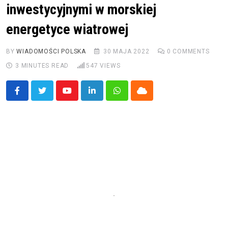
inwestycyjnymi w morskiej
energetyce wiatrowej
BY
WIADOMOŚCI POLSKA
30 MAJA 2022
0
COMMENTS
3 MINUTES READ
547
VIEWS
Youtube
LinkedIn
Whatsapp
Cloud