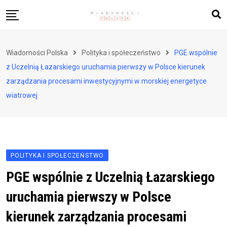
Skip
to
content
Biznes i finanse
Wiadomości Polska
Polityka i społeczeństwo
PGE wspólnie
Zdrowie i styl życia
z Uczelnią Łazarskiego uruchamia pierwszy w Polsce kierunek
Polityka i społeczeństwo
zarządzania procesami inwestycyjnymi w morskiej energetyce
wiatrowej
Nauka i technologie
Ludzie i kultura
POLITYKA I SPOŁECZEŃSTWO
PGE wspólnie z Uczelnią Łazarskiego
uruchamia pierwszy w Polsce
kierunek zarządzania procesami