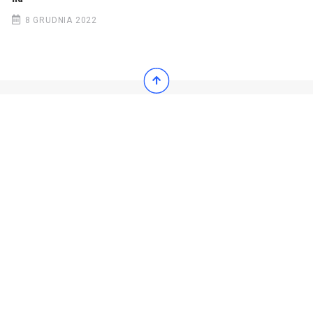
8 GRUDNIA 2022
© 2022 Wiadomości Polska
© 2022 Wiadomości Polska
Exit mobile version