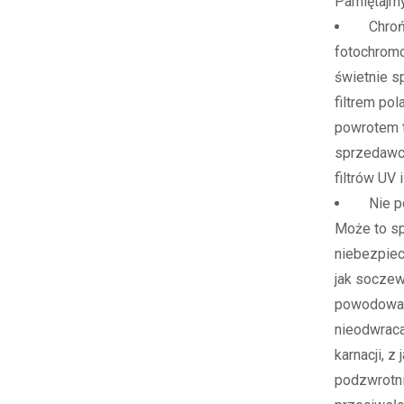
Pamiętajmy
Chrońmy
fotochrom
świetnie s
filtrem pol
powrotem t
sprzedawcó
filtrów UV
Nie poz
Może to sp
niebezpiec
jak soczew
powodować 
nieodwraca
karnacji, 
podzwrotni