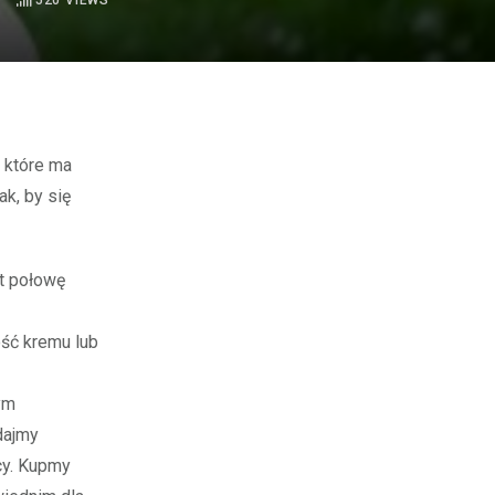
520
VIEWS
k, by się
t połowę
ość kremu lub
ym
dajmy
cy. Kupmy