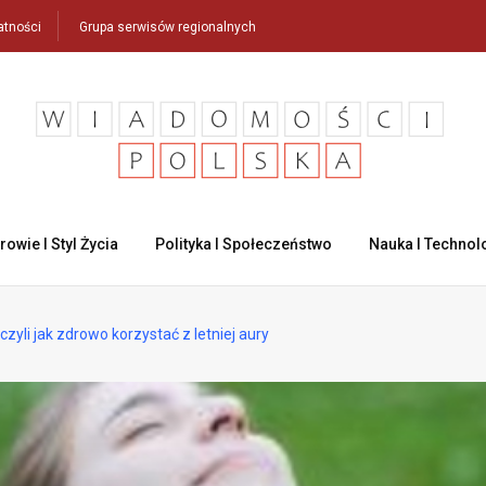
atności
Grupa serwisów regionalnych
rowie I Styl Życia
Polityka I Społeczeństwo
Nauka I Technol
zyli jak zdrowo korzystać z letniej aury