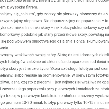
koszulki bawełniane z filtrem UV. Smarujmy ciało malucha odpo
em z wysokim filtrem.
lajmy się „na hurra”, gdy zdarzy się pierwszy słoneczny dzień.
yzwyczajajmy stopniowo. Nie dopuszczajmy do poparzenia – to j
zyka czerniaka. Inne raki skóry – rak kolczystokomórkowy czy ra
omórkowy, podobnie jak stany przedrakowe skóry, powstają na
j się pod wpływem długotrwałego działania słońca, skumulowa
ania.
ajmy wrażliwość swojej skóry. Skórę dzieci i dorosłych dziel
ch fototypów zależnie od skłonności do oparzenia i od ilości 
totyp skóry jest na całe życie. Skóra szóstego fototypu jest cie
melaniny, słabo reaguje na promieniowanie. W pierwszym fototyp
liwa, jasna, często z piegami – jest najbardziej wrażliwa na opa
i zawsze ulega poparzeniu przy pierwszych kontaktach ze słoń
yp trzeci, w pierwszym kontakcie ze słońcem możemy wystawi
ego promieni 20-30 minut, fototyp pierwszy tylko 10-15 minut, nie