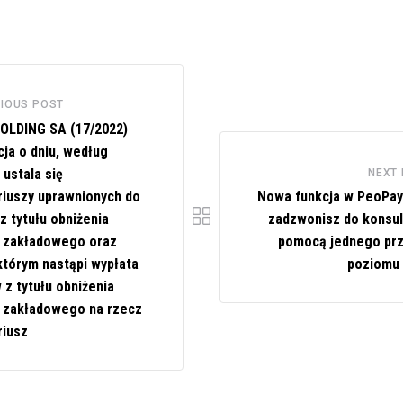
IOUS POST
OLDING SA (17/2022)
cja o dniu, według
ustala się
NEXT
riuszy uprawnionych do
Nowa funkcja w PeoPay.
z tytułu obniżenia
zadzwonisz do konsul
u zakładowego oraz
pomocą jednego prz
którym nastąpi wypłata
poziomu 
 z tytułu obniżenia
u zakładowego na rzecz
riusz