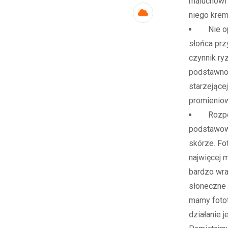
maluchowi 
niego krem
Cloud
Nie opa
słońca prz
czynnik ry
podstawnok
starzejące
promieniow
Rozpozn
podstawowy
skórze. Fo
najwięcej 
bardzo wraż
słoneczne 
mamy fotot
działanie j