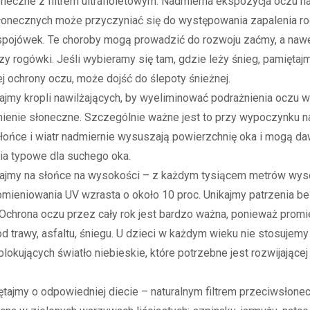
neczne z filtrem ultrafioletowym. Nadmierna ekspozycja oczu na
łonecznych może przyczyniać się do występowania zapalenia ro
spojówek. Te choroby mogą prowadzić do rozwoju zaćmy, a nawe
zy rogówki. Jeśli wybieramy się tam, gdzie leży śnieg, pamiętaj
j ochrony oczu, może dojść do ślepoty śnieżnej.
y kropli nawilżających, by wyeliminować podrażnienia oczu 
ienie słoneczne. Szczególnie ważne jest to przy wypoczynku n
słońce i wiatr nadmiernie wysuszają powierzchnię oka i mogą d
ia typowe dla suchego oka.
my na słońce na wysokości – z każdym tysiącem metrów wys
mieniowania UV wzrasta o około 10 proc. Unikajmy patrzenia b
 Ochrona oczu przez cały rok jest bardzo ważna, ponieważ prom
od trawy, asfaltu, śniegu. U dzieci w każdym wieku nie stosujemy
lokujących światło niebieskie, które potrzebne jest rozwijającej
jmy o odpowiedniej diecie – naturalnym filtrem przeciwsłone