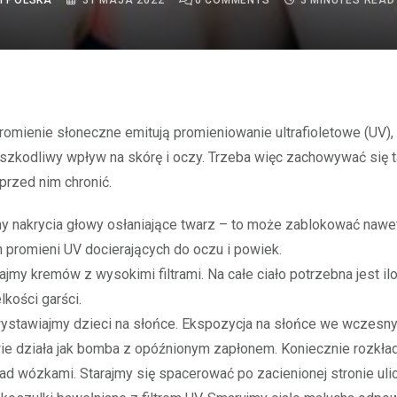
I POLSKA
31 MAJA 2022
0
COMMENTS
3 MINUTES READ
szkodliwy wpływ na skórę i oczy. Trzeba więc zachowywać się ta
przed nim chronić.
akrycia głowy osłaniające twarz – to może zablokować nawe
 promieni UV docierających do oczu i powiek.
y kremów z wysokimi filtrami. Na całe ciało potrzebna jest il
lkości garści.
tawiajmy dzieci na słońce. Ekspozycja na słońce we wczesn
ie działa jak bomba z opóźnionym zapłonem. Koniecznie rozkła
nad wózkami. Starajmy się spacerować po zacienionej stronie uli