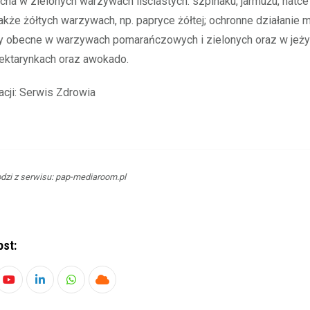
cna w zielonych warzywach liściastych: szpinaku, jarmużu, natce 
także żółtych warzywach, np. papryce żółtej; ochronne działanie m
y obecne w warzywach pomarańczowych i zielonych oraz w jeży
nektarynkach oraz awokado.
acji: Serwis Zdrowia
dzi z serwisu: pap-mediaroom.pl
ost:
Youtube
LinkedIn
Whatsapp
Cloud