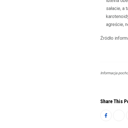
luteina obe
sałacie, a 
karotenoid
agreście, 
Źródło inform
Informacja pocho
Share This P