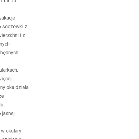
11 a 15.
wakacje
b soczewki z
ierzchni i z
anych
zbędnych
larkach.
ięcej
ny oka działa
że
do
 jasnej
 w okulary