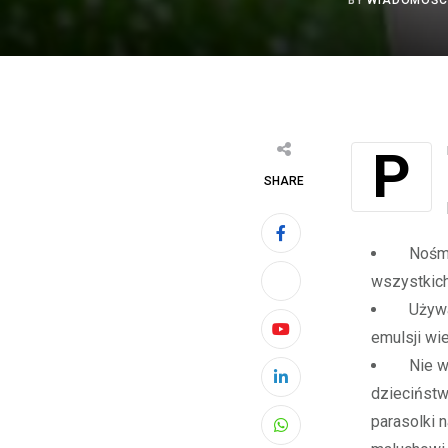
BY
WIADOMOŚC
Promienie słoneczne emitują promieniowanie ultrafioletowe (UV), które ma
SHARE
Nośmy n
wszystkich
Używajm
emulsji wie
Youtube
Nie wys
LinkedIn
dzieciństw
parasolki 
Whatsapp