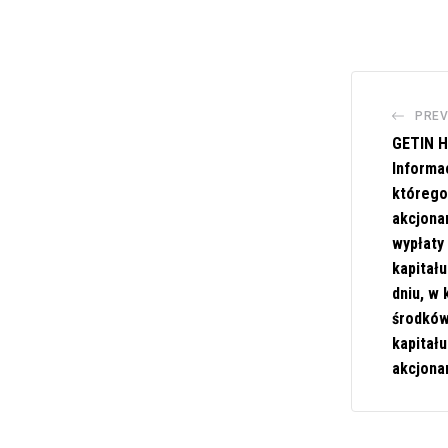
PREV
GETIN H
Informa
którego 
akcjona
wypłaty 
kapitał
dniu, w 
środków
kapitał
akcjona