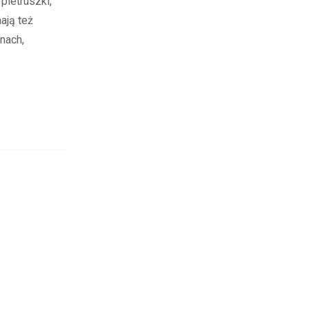
pietruszki,
ają też
nach,