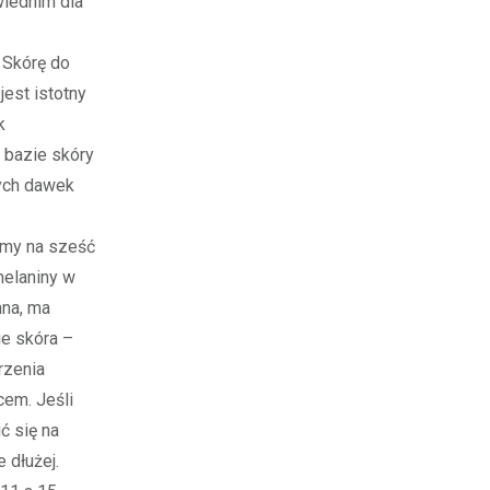
wiednim dla
 Skórę do
est istotny
k
 bazie skóry
nych dawek
imy na sześć
melaniny w
mna, ma
ie skóra –
rzenia
cem. Jeśli
ć się na
 dłużej.