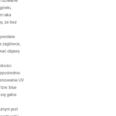
 działanie
gówki,
t raka
my, że bez
wywołane
a żaglówce,
awać objawy
okości
ezpośrednio
ieniowanie UV
 tzw. blue
 się gałce
cznym jest