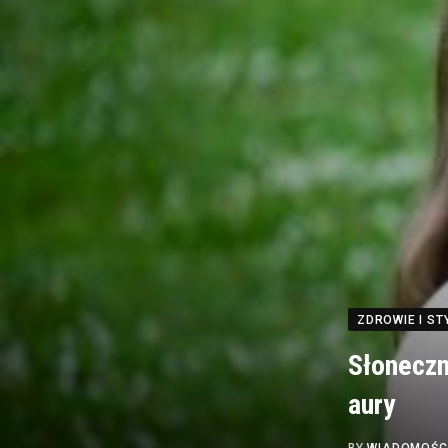
ZDROWIE I ST
Słoneczny
aury