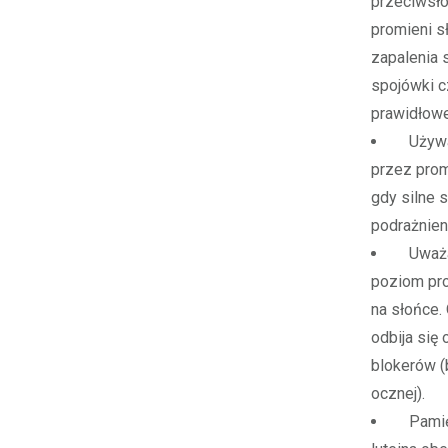
przeciwsło
promieni s
zapalenia 
spojówki c
prawidłowe
Używajm
przez prom
gdy silne 
podrażnien
Uważaj
poziom pro
na słońce.
odbija się 
blokerów (b
ocznej).
Pamięta