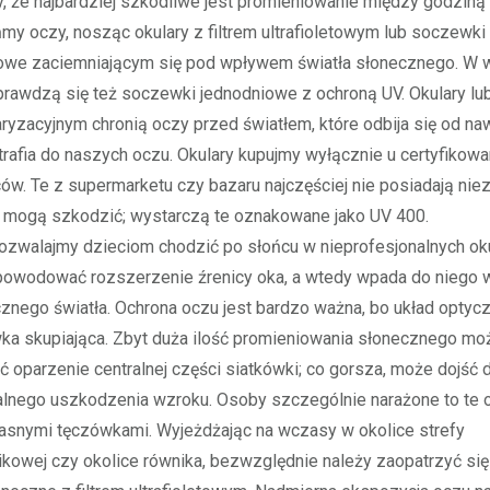
, że najbardziej szkodliwe jest promieniowanie między godziną 
 oczy, nosząc okulary z filtrem ultrafioletowym lub soczewki
owe zaciemniającym się pod wpływem światła słonecznego. W 
prawdzą się też soczewki jednodniowe z ochroną UV. Okulary lu
aryzacyjnym chronią oczy przed światłem, które odbija się od naw
rafia do naszych oczu. Okulary kupujmy wyłącznie u certyfikow
w. Te z supermarketu czy bazaru najczęściej nie posiadają nie
 i mogą szkodzić; wystarczą te oznakowane jako UV 400.
walajmy dzieciom chodzić po słońcu w nieprofesjonalnych oku
owodować rozszerzenie źrenicy oka, a wtedy wpada do niego w
znego światła. Ochrona oczu jest bardzo ważna, bo układ optycz
ka skupiająca. Zbyt duża ilość promieniowania słonecznego mo
oparzenie centralnej części siatkówki; co gorsza, może dojść 
lnego uszkodzenia wzroku. Osoby szczególnie narażone to te o
z jasnymi tęczówkami. Wyjeżdżając na wczasy w okolice strefy
kowej czy okolice równika, bezwzględnie należy zaopatrzyć się