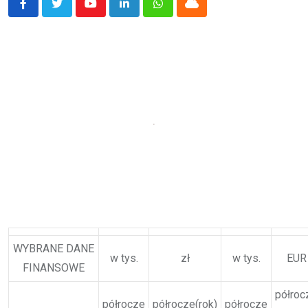
Youtube
LinkedIn
Whatsapp
Cloud
WYBRANE DANE
w tys.
zł
w tys.
EUR
FINANSOWE
półroc
półrocze
półrocze(rok)
półrocze