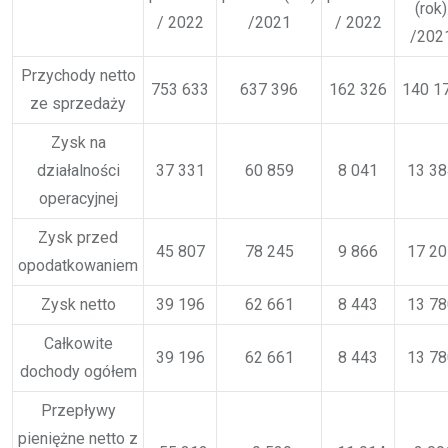
(rok)
/ 2022
/2021
/ 2022
/202
Przychody netto
753 633
637 396
162 326
140 1
ze sprzedaży
Zysk na
działalności
37 331
60 859
8 041
13 38
operacyjnej
Zysk przed
45 807
78 245
9 866
17 20
opodatkowaniem
Zysk netto
39 196
62 661
8 443
13 78
Całkowite
39 196
62 661
8 443
13 78
dochody ogółem
Przepływy
pieniężne netto z