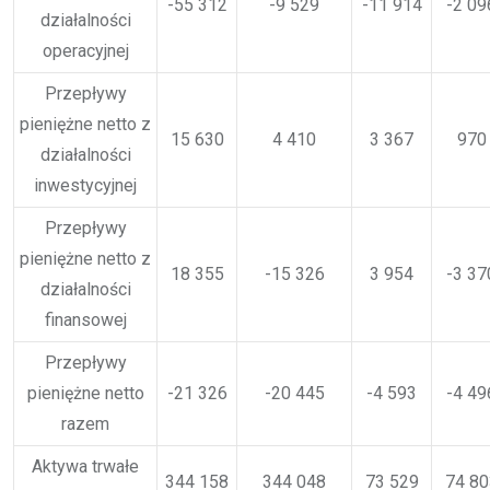
-55 312
-9 529
-11 914
-2 09
działalności
operacyjnej
Przepływy
pieniężne netto z
15 630
4 410
3 367
970
działalności
inwestycyjnej
Przepływy
pieniężne netto z
18 355
-15 326
3 954
-3 37
działalności
finansowej
Przepływy
pieniężne netto
-21 326
-20 445
-4 593
-4 49
razem
Aktywa trwałe
344 158
344 048
73 529
74 80