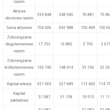
razem
Aktywa
359 848
348 940
76 881
75 86
obrotowe razem
Suma aktywów
704 006
692 988
150 409
150 6
Zobowiązania
długoterminowe
17 753
16 885
3 793
3 67
razem
Zobowiązania
krótkoterminowe
155 190
148 414
33 156
32 26
razem
Kapitał własny
531 063
527 689
113 460
114 7
Kapitał
51 087
51 138
10 915
11 11
zakładowy
51 087
51 087
51 08