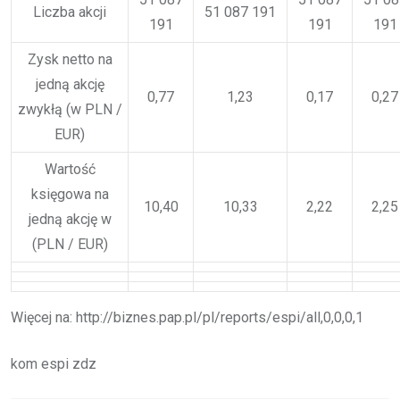
Liczba akcji
51 087 191
191
191
191
Zysk netto na
jedną akcję
0,77
1,23
0,17
0,27
zwykłą (w PLN /
EUR)
Wartość
księgowa na
10,40
10,33
2,22
2,25
jedną akcję w
(PLN / EUR)
Więcej na: http://biznes.pap.pl/pl/reports/espi/all,0,0,0,1
kom espi zdz