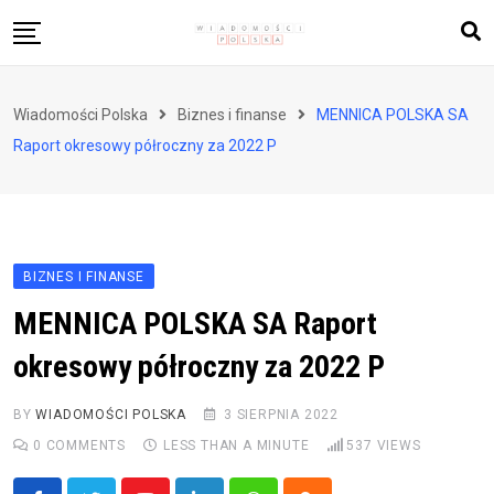
Skip
to
content
Biznes i finanse
Wiadomości Polska
Biznes i finanse
MENNICA POLSKA SA
Zdrowie i styl życia
Raport okresowy półroczny za 2022 P
Polityka i społeczeństwo
Nauka i technologie
Ludzie i kultura
BIZNES I FINANSE
MENNICA POLSKA SA Raport
okresowy półroczny za 2022 P
BY
WIADOMOŚCI POLSKA
3 SIERPNIA 2022
0
COMMENTS
LESS THAN A MINUTE
537
VIEWS