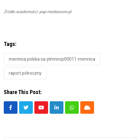
Źródło wiadomości: pap-mediaroom.pl
Tags:
mennica polska sa-plmnncp00011-mennica
raport półroczny
Share This Post:
Youtube
LinkedIn
Whatsapp
Cloud