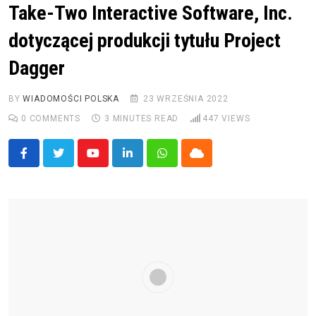
Take-Two Interactive Software, Inc.
dotyczącej produkcji tytułu Project
Dagger
BY
WIADOMOŚCI POLSKA
23 WRZEŚNIA 2022
0
COMMENTS
3 MINUTES READ
447
VIEWS
Youtube
LinkedIn
Whatsapp
Cloud