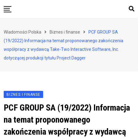
Skip
to
content
Biznes i finanse
Wiadomości Polska
Biznes i finanse
PCF GROUP SA
Zdrowie i styl życia
(19/2022) Informacja na temat proponowanego zakończenia
Polityka i społeczeństwo
współpracy z wydawcą Take-Two Interactive Software, Inc.
dotyczącej produkcji tytułu Project Dagger
Nauka i technologie
Ludzie i kultura
BIZNES I FINANSE
PCF GROUP SA (19/2022) Informacja
na temat proponowanego
zakończenia współpracy z wydawcą