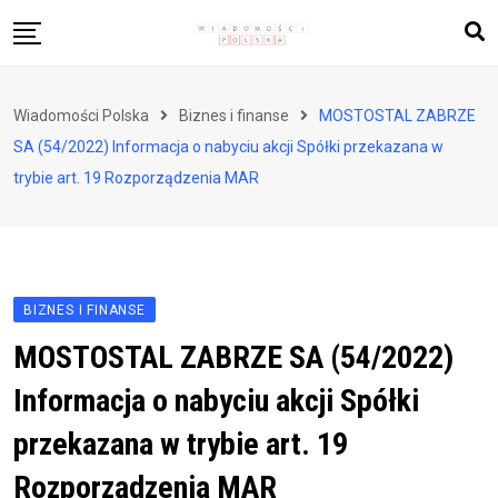
Skip
to
content
Biznes i finanse
Wiadomości Polska
Biznes i finanse
MOSTOSTAL ZABRZE
Zdrowie i styl życia
SA (54/2022) Informacja o nabyciu akcji Spółki przekazana w
Polityka i społeczeństwo
trybie art. 19 Rozporządzenia MAR
Nauka i technologie
Ludzie i kultura
BIZNES I FINANSE
MOSTOSTAL ZABRZE SA (54/2022)
Informacja o nabyciu akcji Spółki
przekazana w trybie art. 19
Rozporządzenia MAR