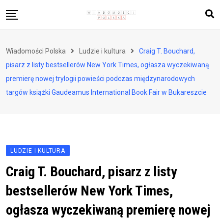
Skip
to
content
Biznes i finanse
Wiadomości Polska
Ludzie i kultura
Craig T. Bouchard,
Zdrowie i styl życia
pisarz z listy bestsellerów New York Times, ogłasza wyczekiwaną
Polityka i społeczeństwo
premierę nowej trylogii powieści podczas międzynarodowych
targów książki Gaudeamus International Book Fair w Bukareszcie
Nauka i technologie
Ludzie i kultura
LUDZIE I KULTURA
Craig T. Bouchard, pisarz z listy
bestsellerów New York Times,
ogłasza wyczekiwaną premierę nowej