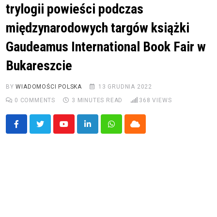
trylogii powieści podczas
międzynarodowych targów książki
Gaudeamus International Book Fair w
Bukareszcie
BY
WIADOMOŚCI POLSKA
13 GRUDNIA 2022
0
COMMENTS
3 MINUTES READ
368
VIEWS
Youtube
LinkedIn
Whatsapp
Cloud