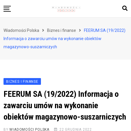
Skip
to
content
Biznes i finanse
Wiadomości Polska
Biznes i finanse
FEERUM SA (19/2022)
Zdrowie i styl życia
Informacja o zawarciu umów na wykonanie obiektów
Polityka i społeczeństwo
magazynowo-suszarniczych
Nauka i technologie
Ludzie i kultura
BIZNES I FINANSE
FEERUM SA (19/2022) Informacja o
zawarciu umów na wykonanie
obiektów magazynowo-suszarniczych
BY
WIADOMOŚCI POLSKA
22 GRUDNIA 2022