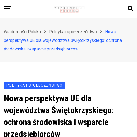
Skip
to
content
Biznes i finanse
Wiadomości Polska
Polityka i społeczeństwo
Nowa
Zdrowie i styl życia
perspektywa UE dla województwa Świętokrzyskiego: ochrona
Polityka i społeczeństwo
środowiska i wsparcie przedsiębiorców
Nauka i technologie
Ludzie i kultura
POLITYKA I SPOŁECZEŃSTWO
Nowa perspektywa UE dla
województwa Świętokrzyskiego:
ochrona środowiska i wsparcie
przedsiębiorców