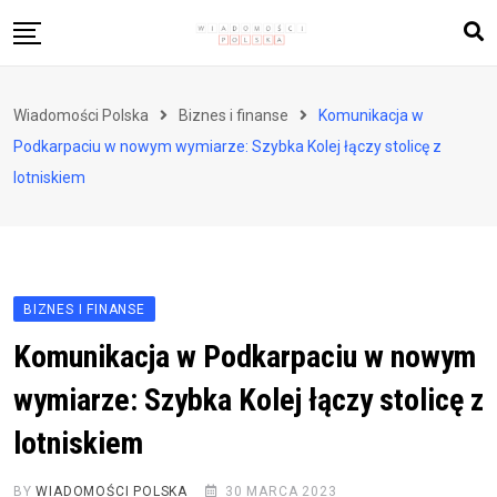
Skip
to
content
Biznes i finanse
Wiadomości Polska
Biznes i finanse
Komunikacja w
Zdrowie i styl życia
Podkarpaciu w nowym wymiarze: Szybka Kolej łączy stolicę z
Polityka i społeczeństwo
lotniskiem
Nauka i technologie
Ludzie i kultura
BIZNES I FINANSE
Komunikacja w Podkarpaciu w nowym
wymiarze: Szybka Kolej łączy stolicę z
lotniskiem
BY
WIADOMOŚCI POLSKA
30 MARCA 2023