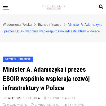
Skip
to
content
Biznes i finanse
Wiadomości Polska
Biznes i finanse
Minister A. Adamczyka
Zdrowie i styl życia
i prezes EBOiR wspólnie wspierają rozwój infrastruktury w Polsce
Polityka i społeczeństwo
Nauka i technologie
Ludzie i kultura
BIZNES I FINANSE
Minister A. Adamczyka i prezes
EBOiR wspólnie wspierają rozwój
infrastruktury w Polsce
BY
WIADOMOŚCI POLSKA
19 KWIETNIA 2023
0
COMMENTS
2 MINUTES READ
367
VIEWS