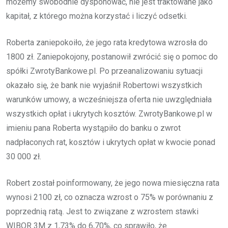
możemy swobodnie dysponować, nie jest traktowane jako
kapitał, z którego można korzystać i liczyć odsetki.
Roberta zaniepokoiło, że jego rata kredytowa wzrosła do
1800 zł. Zaniepokojony, postanowił zwrócić się o pomoc do
spółki ZwrotyBankowe.pl. Po przeanalizowaniu sytuacji
okazało się, że bank nie wyjaśnił Robertowi wszystkich
warunków umowy, a wcześniejsza oferta nie uwzględniała
wszystkich opłat i ukrytych kosztów. ZwrotyBankowe.pl w
imieniu pana Roberta wystąpiło do banku o zwrot
nadpłaconych rat, kosztów i ukrytych opłat w kwocie ponad
30 000 zł.
Robert został poinformowany, że jego nowa miesięczna rata
wynosi 2100 zł, co oznacza wzrost o 75% w porównaniu z
poprzednią ratą. Jest to związane z wzrostem stawki
WIBOR 3M z 1,73% do 6,70%, co sprawiło, że