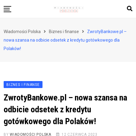
Skip
to
content
Biznes i finanse
Wiadomości Polska
Biznes i finanse
ZwrotyBankowe.pl –
Zdrowie i styl życia
nowa szansa na odbicie odsetek z kredytu gotówkowego dla
Polityka i społeczeństwo
Polaków!
Nauka i technologie
Ludzie i kultura
BIZNES I FINANSE
ZwrotyBankowe.pl – nowa szansa na
odbicie odsetek z kredytu
gotówkowego dla Polaków!
BY
WIADOMOŚCI POLSKA
12 CZERWCA 2023