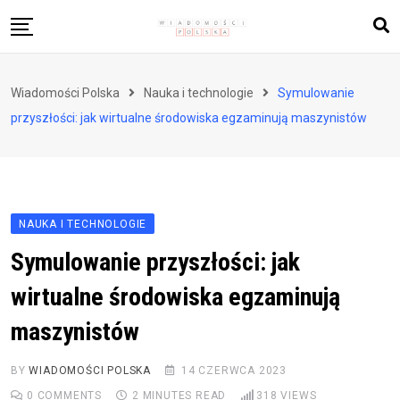
Skip
to
content
Biznes i finanse
Wiadomości Polska
Nauka i technologie
Symulowanie
Zdrowie i styl życia
przyszłości: jak wirtualne środowiska egzaminują maszynistów
Polityka i społeczeństwo
Nauka i technologie
Ludzie i kultura
NAUKA I TECHNOLOGIE
Symulowanie przyszłości: jak
wirtualne środowiska egzaminują
maszynistów
BY
WIADOMOŚCI POLSKA
14 CZERWCA 2023
0
COMMENTS
2 MINUTES READ
318
VIEWS