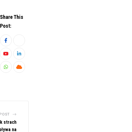
Share This
Post:
Youtube
LinkedIn
Whatsapp
Cloud
 POST
k strach
pływa na