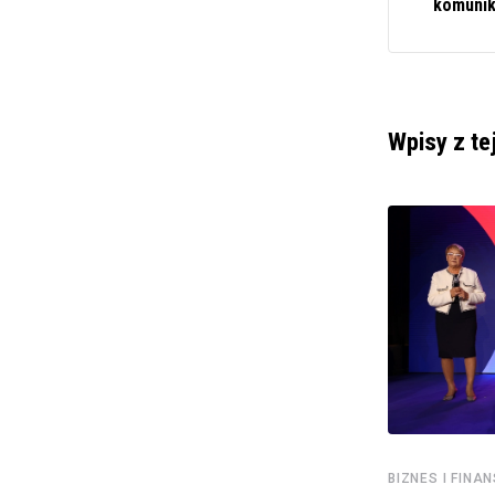
komuni
Wpisy z te
BIZNES I FINANSE
Ochrona Odrze: Wód Polskich monitorowanie
BIZNES I FINA