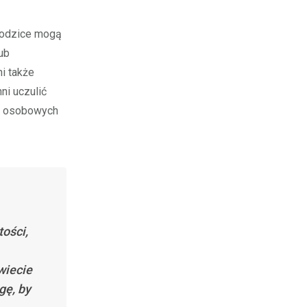
 rodzice mogą
ub
i także
ni uczulić
ch osobowych
tości,
wiecie
gę, by