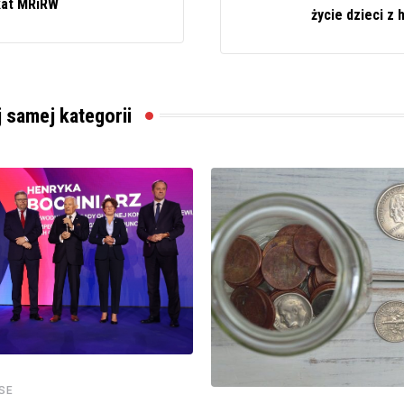
kat MRiRW
życie dzieci z 
j samej kategorii
NSE