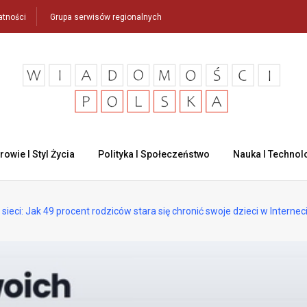
atności
Grupa serwisów regionalnych
rowie I Styl Życia
Polityka I Społeczeństwo
Nauka I Technol
 sieci: Jak 49 procent rodziców stara się chronić swoje dzieci w Internec