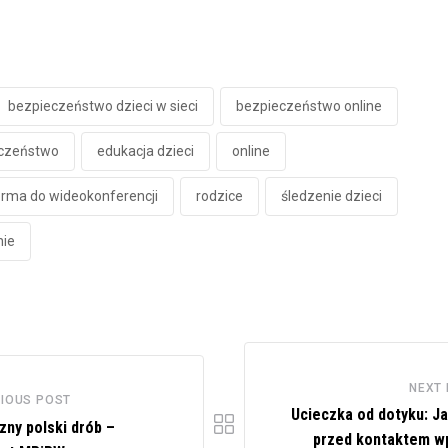
bezpieczeństwo dzieci w sieci
bezpieczeństwo online
eczeństwo
edukacja dzieci
online
orma do wideokonferencji
rodzice
śledzenie dzieci
nie
NEXT
IOUS POST
Ucieczka od dotyku: Ja
zny polski drób –
przed kontaktem w