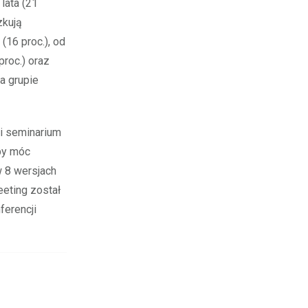
lata (21
zkują
(16 proc.), od
roc.) oraz
a grupie
 i seminarium
 by móc
w 8 wersjach
eeting został
ferencji