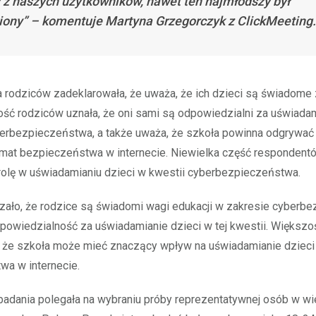
 z naszych użytkowników, nawet ten najmłodszy był
iony” – komentuje Martyna Grzegorczyk z ClickMeeting.
 rodziców zadeklarowała, że uważa, że ich dzieci są świadome
ość rodziców uznała, że oni sami są odpowiedzialni za uświadam
berbezpieczeństwa, a także uważa, że szkoła powinna odgrywać
emat bezpieczeństwa w internecie. Niewielka część respondent
rolę w uświadamianiu dzieci w kwestii cyberbezpieczeństwa.
zało, że rodzice są świadomi wagi edukacji w zakresie cyberb
dpowiedzialność za uświadamianie dzieci w tej kwestii. Większ
, że szkoła może mieć znaczący wpływ na uświadamianie dzieci
wa w internecie.
badania polegała na wybraniu próby reprezentatywnej osób w w