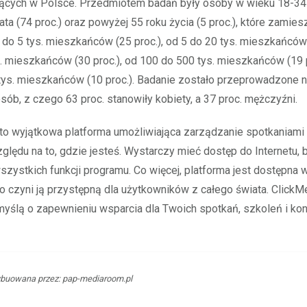
jących w Polsce. Przedmiotem badań były osoby w wieku 18-34 
lata (74 proc.) oraz powyżej 55 roku życia (5 proc.), które zamies
do 5 tys. mieszkańców (25 proc.), od 5 do 20 tys. mieszkańców 
. mieszkańców (30 proc.), od 100 do 500 tys. mieszkańców (19 p
ys. mieszkańców (10 proc.). Badanie zostało przeprowadzone n
osób, z czego 63 proc. stanowiły kobiety, a 37 proc. mężczyźni.
to wyjątkowa platforma umożliwiająca zarządzanie spotkaniami
zględu na to, gdzie jesteś. Wystarczy mieć dostęp do Internetu,
szystkich funkcji programu. Co więcej, platforma jest dostępna 
o czyni ją przystępną dla użytkowników z całego świata. ClickM
yślą o zapewnieniu wsparcia dla Twoich spotkań, szkoleń i kon
ybuowana przez: pap-mediaroom.pl