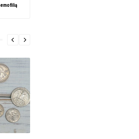
hemofilią