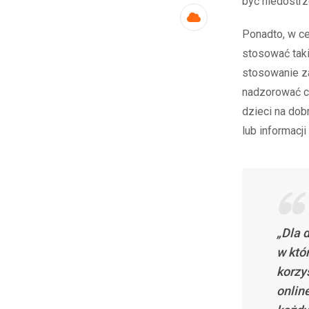
być niedostrz
Cloud
Ponadto, w ce
stosować taki
stosowanie za
nadzorować cz
dzieci na dob
lub informacji
„Dla 
w któ
korzy
onlin