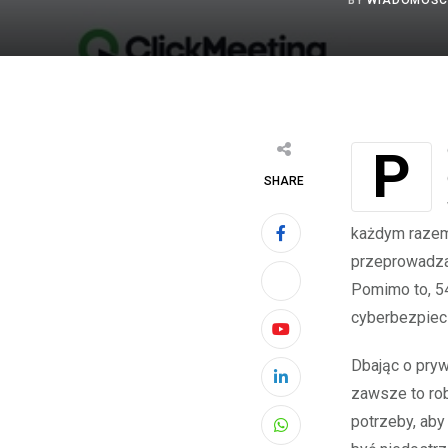
BY
WIADOMOŚC
Pomimo wysiłków rodziców w zakresie edukacji dzieci w zakresie
SHARE
każdym razem
przeprowadza 
Pomimo to, 5
cyberbezpiec
Youtube
Dbając o pryw
LinkedIn
zawsze to robi
potrzeby, aby
Whatsapp