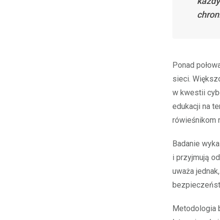
każdy
chron
Ponad połowa
sieci. Większ
w kwestii cy
edukacji na t
rówieśnikom 
Badanie wyka
i przyjmują o
uważa jednak
bezpieczeńst
Metodologia 