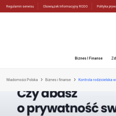
Skip
Regulamin serwisu
Obowiązek Informacyjny RODO
Polityka pryw
to
content
Biznes I Finanse
Zd
Wiadomości Polska
Biznes i finanse
Kontrola rodzicielska w