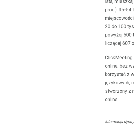
lata, mieszka
proc.), 35-54 
miejscowości 
20 do 100 tys
powyżej 500 t
liczącej 607 
ClickMeeting 
online, bez w
korzystać z w
językowych, c
stworzony z m
online.
Informacja dystr