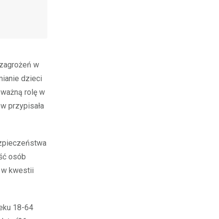
 zagrożeń w
ianie dzieci
 ważną rolę w
ów przypisała
ezpieczeństwa
ość osób
 w kwestii
ieku 18-64