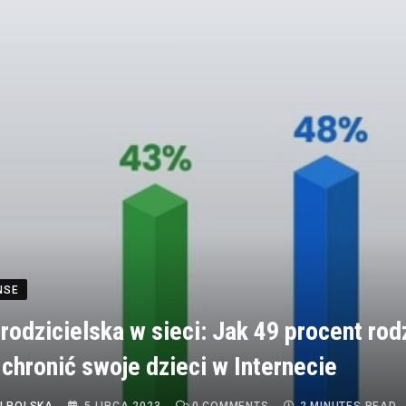
NSE
 rodzicielska w sieci: Jak 49 procent ro
 chronić swoje dzieci w Internecie