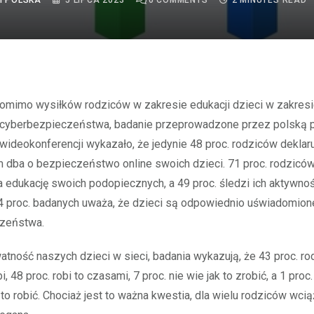
I POLSKA
5 LIPCA 2023
0
COMMENTS
2 MINUTES READ
cyberbezpieczeństwa, badanie przeprowadzone przez polską p
wideokonferencji wykazało, że jedynie 48 proc. rodziców deklaru
 dba o bezpieczeństwo online swoich dzieci. 71 proc. rodzicó
edukację swoich podopiecznych, a 49 proc. śledzi ich aktywnoś
4 proc. badanych uważa, że dzieci są odpowiednio uświadomion
zeństwa.
atność naszych dzieci w sieci, badania wykazują, że 43 proc. r
, 48 proc. robi to czasami, 7 proc. nie wie jak to zrobić, a 1 proc.
 to robić. Chociaż jest to ważna kwestia, dla wielu rodziców wci