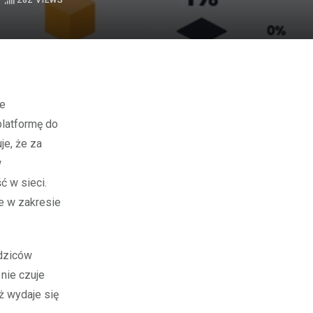
282
VIEWS
latformę do
je, że za
w
ć w sieci.
e w zakresie
odziców
 nie czuje
ąż wydaje się