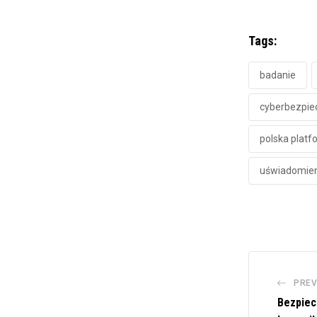
Tags:
badanie
cyberbezpi
polska platf
uświadomie
PREV
Bezpiec