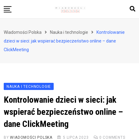
Skip
to
content
Biznes i finanse
Wiadomości Polska
Nauka i technologie
Kontrolowanie
Zdrowie i styl życia
dzieci w sieci: jak wspierać bezpieczeństwo online – dane
Polityka i społeczeństwo
ClickMeeting
Nauka i technologie
Ludzie i kultura
NAUKA I TECHNOLOGIE
Kontrolowanie dzieci w sieci: jak
wspierać bezpieczeństwo online –
dane ClickMeeting
BY
WIADOMOŚCI POLSKA
5 LIPCA 2023
0
COMMENTS