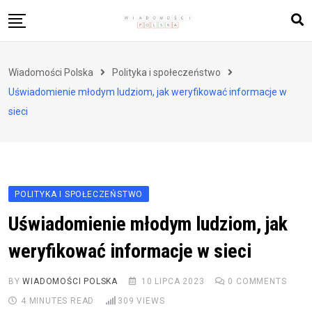
Skip
to
content
Biznes i finanse
Wiadomości Polska
Polityka i społeczeństwo
Zdrowie i styl życia
Uświadomienie młodym ludziom, jak weryfikować informacje w
Polityka i społeczeństwo
sieci
Nauka i technologie
Ludzie i kultura
POLITYKA I SPOŁECZEŃSTWO
Uświadomienie młodym ludziom, jak
weryfikować informacje w sieci
BY
WIADOMOŚCI POLSKA
10 LIPCA 2023
0
COMMENTS
4 MINUTES READ
309
VIEWS