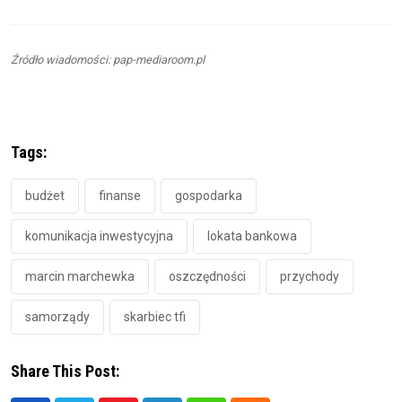
Źródło wiadomości: pap-mediaroom.pl
Tags:
budżet
finanse
gospodarka
komunikacja inwestycyjna
lokata bankowa
marcin marchewka
oszczędności
przychody
samorządy
skarbiec tfi
Share This Post: