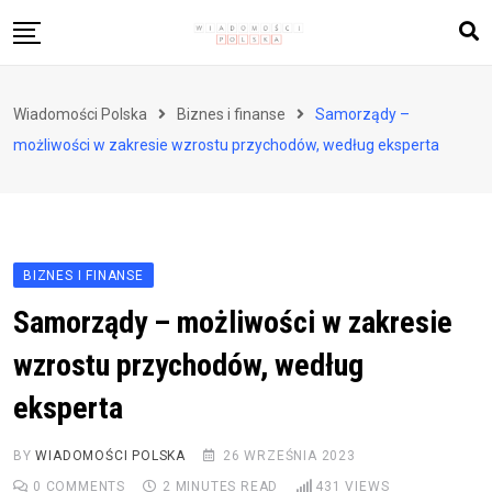
Skip
to
content
Biznes i finanse
Wiadomości Polska
Biznes i finanse
Samorządy –
Zdrowie i styl życia
możliwości w zakresie wzrostu przychodów, według eksperta
Polityka i społeczeństwo
Nauka i technologie
Ludzie i kultura
BIZNES I FINANSE
Samorządy – możliwości w zakresie
wzrostu przychodów, według
eksperta
BY
WIADOMOŚCI POLSKA
26 WRZEŚNIA 2023
0
COMMENTS
2 MINUTES READ
431
VIEWS