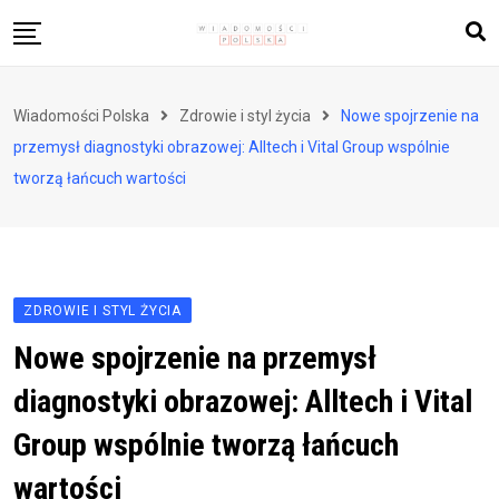
Skip
to
content
Biznes i finanse
Wiadomości Polska
Zdrowie i styl życia
Nowe spojrzenie na
Zdrowie i styl życia
przemysł diagnostyki obrazowej: Alltech i Vital Group wspólnie
Polityka i społeczeństwo
tworzą łańcuch wartości
Nauka i technologie
Ludzie i kultura
ZDROWIE I STYL ŻYCIA
Nowe spojrzenie na przemysł
diagnostyki obrazowej: Alltech i Vital
Group wspólnie tworzą łańcuch
wartości