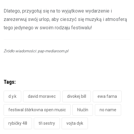
Dlatego, przygotuj się na to wyjątkowe wydarzenie i
zarezerwuj swój urlop, aby cieszyć się muzyką i atmosferą
tego jedynego w swoim rodzaju festiwalu!
Źródło wiadomości: pap-mediaroom.pl
Tags:
d.y.k
david moravec
divokej bill
ewa farna
festiwal štěrkovna open music
hlučín
no name
rybičky 48
tři sestry
vojta dyk