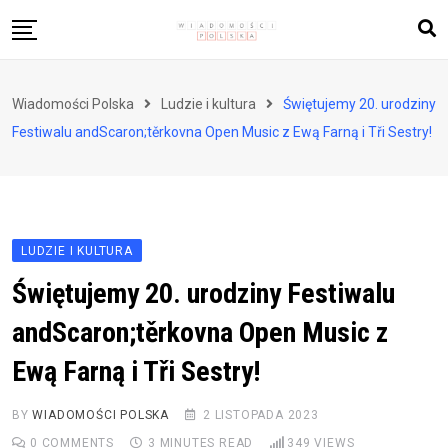
Skip
to
content
Biznes i finanse
Wiadomości Polska
Ludzie i kultura
Świętujemy 20. urodziny
Zdrowie i styl życia
Festiwalu andScaron;těrkovna Open Music z Ewą Farną i Tři Sestry!
Polityka i społeczeństwo
Nauka i technologie
Ludzie i kultura
LUDZIE I KULTURA
Świętujemy 20. urodziny Festiwalu
andScaron;těrkovna Open Music z
Ewą Farną i Tři Sestry!
BY
WIADOMOŚCI POLSKA
2 LISTOPADA 2023
0
COMMENTS
3 MINUTES READ
349
VIEWS