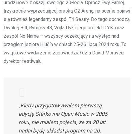
urodzinowe z okazji swojego 20-lecia. Oprócz Ewy Farnej,
trzykrotnie wyprzedającej praską O2 Arenę, na scenie pojawi
się również legendarny zespół Tři Sestry. Do tego dochodzą
Divokej Bill, Rybičky 48, Vojta Dyk i jego projekt D.Y.K. oraz
zespół No Name – wszyscy oczekujący na występ nad
brzegiem jeziora Hlučín w dniach 25-26 lipca 2024 roku. To
wyjątkowe wydarzenie zapowiedział dziś David Moravec,
dyrektor festiwalu.
„Kiedy przygotowywałem pierwszą
edycję Štěrkovna Open Music w 2005
roku, nie miałem pojęcia, że za 20 lat
nadal będę układał program na 20.