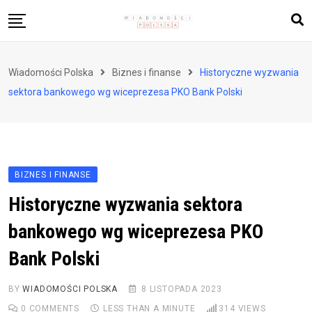
Skip
to
content
Biznes i finanse
Wiadomości Polska
Biznes i finanse
Historyczne wyzwania
Zdrowie i styl życia
sektora bankowego wg wiceprezesa PKO Bank Polski
Polityka i społeczeństwo
Nauka i technologie
Ludzie i kultura
BIZNES I FINANSE
Historyczne wyzwania sektora
bankowego wg wiceprezesa PKO
Bank Polski
BY
WIADOMOŚCI POLSKA
8 LISTOPADA 2023
0
COMMENTS
LESS THAN A MINUTE
314
VIEWS