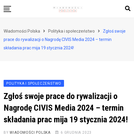
Skip
to
content
Biznes i finanse
Wiadomości Polska
Polityka i społeczeństwo
Zgłoś swoje
Zdrowie i styl życia
prace do rywalizacji o Nagrodę CIVIS Media 2024 – termin
Polityka i społeczeństwo
składania prac mija 19 stycznia 2024!
Nauka i technologie
Ludzie i kultura
POLITYKA I SPOŁECZEŃSTWO
Zgłoś swoje prace do rywalizacji o
Nagrodę CIVIS Media 2024 – termin
składania prac mija 19 stycznia 2024!
BY
WIADOMOŚCI POLSKA
6 GRUDNIA 2023