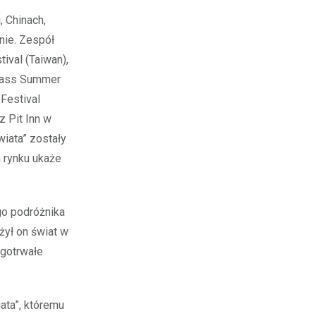
, Chinach,
anie. Zespół
ival (Taiwan),
mpass Summer
 Festival
z Pit Inn w
iata” zostały
 rynku ukaże
go podróżnika
żył on świat w
ugotrwałe
ata”, któremu