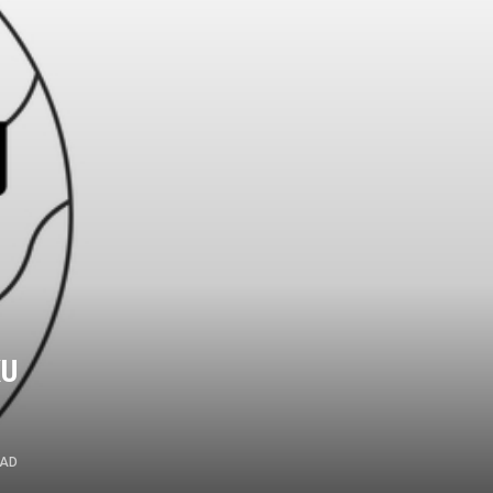
KU
EAD