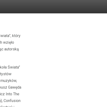
ch wzięło
ąc autorską
koła Świata”
rtystów
u muzyków,
ateusz Gawęda
icz Into The
a), Confusion