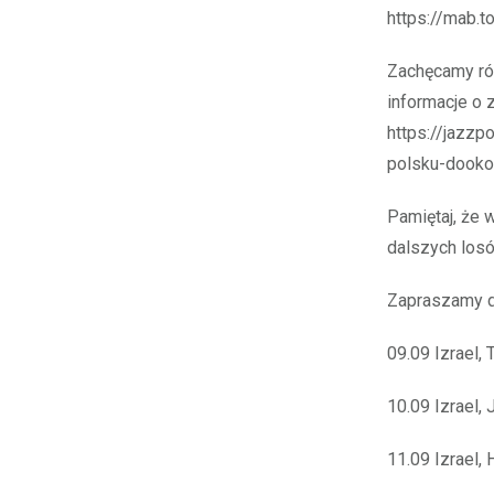
https://mab.t
Zachęcamy ró
informacje o
https://jazzp
polsku-dookol
Pamiętaj, że 
dalszych los
Zapraszamy d
09.09 Izrael, 
10.09 Izrael,
11.09 Izrael,