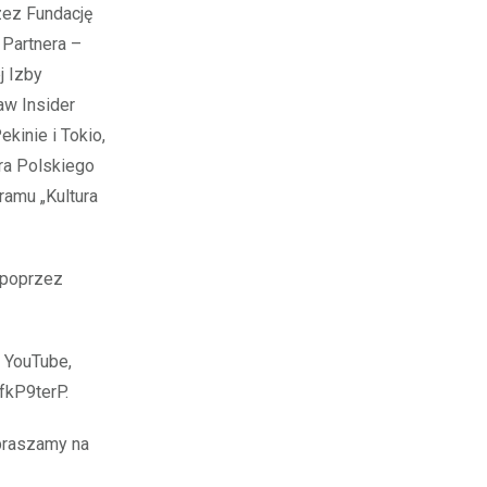
zez Fundację
 Partnera –
j Izby
aw Insider
kinie i Tokio,
ra Polskiego
ramu „Kultura
 poprzez
 YouTube,
fkP9terP.
apraszamy na