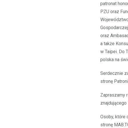
patronat hono
PZU oraz Fund
Województwo P
Gospodarczej,
oraz Ambasad 
a także Konsu
w Taipei. Do 
polska na świ
Serdecznie z
stronę Patron
Zapraszamy r
znajdującego
Osoby, które 
stronę MAB.TO