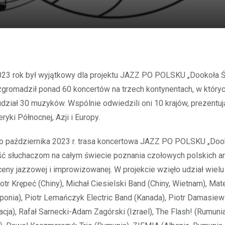
zgromadził ponad 60 koncertów na trzech kontynentach, w który
udział 30 muzyków. Wspólnie odwiedzili oni 10 krajów, prezentuj
yki Północnej, Azji i Europy.
do października 2023 r. trasa koncertowa JAZZ PO POLSKU „Doo
ść słuchaczom na całym świecie poznania czołowych polskich a
ceny jazzowej i improwizowanej. W projekcie wzięło udział wiel
iotr Krępeć (Chiny), Michał Ciesielski Band (Chiny, Wietnam), M
Japonia), Piotr Lemańczyk Electric Band (Kanada), Piotr Damasiew
cja), Rafał Sarnecki-Adam Zagórski (Izrael), The Flash! (Rumuni