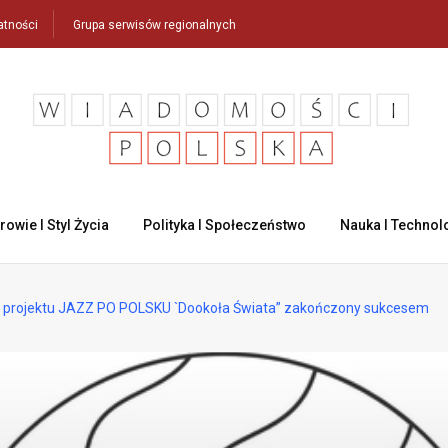
atności
Grupa serwisów regionalnych
rowie I Styl Życia
Polityka I Społeczeństwo
Nauka I Technol
cji projektu JAZZ PO POLSKU `Dookoła Świata” zakończony sukcesem