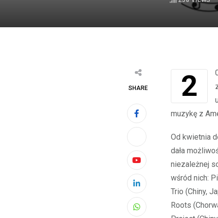
258
VIEWS
2023 rok był wyjątkowy dla projektu JAZZ PO POLSKU „Dookoła Świata”, który
SHARE
muzykę z Amer
Od kwietnia 
dała możliwo
niezależnej s
Youtube
wśród nich: P
LinkedIn
Trio (Chiny, 
Roots (Chorwa
Whatsapp