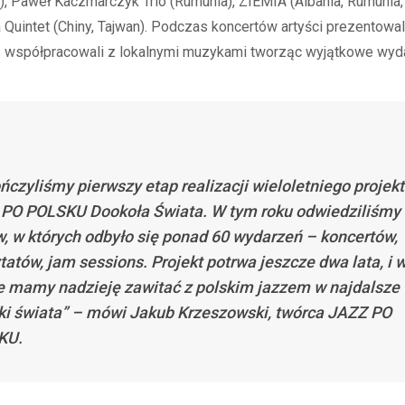
y), Paweł Kaczmarczyk Trio (Rumunia), ZIEMIA (Albania, Rumunia, 
Quintet (Chiny, Tajwan). Podczas koncertów artyści prezentowali
az współpracowali z lokalnymi muzykami tworząc wyjątkowe wyda
ńczyliśmy pierwszy etap realizacji wieloletniego projek
PO POLSKU Dookoła Świata. W tym roku odwiedziliśmy 
w, w których odbyło się ponad 60 wydarzeń – koncertów,
tatów, jam sessions. Projekt potrwa jeszcze dwa lata, i 
e mamy nadzieję zawitać z polskim jazzem w najdalsze
ki świata” – mówi Jakub Krzeszowski, twórca JAZZ PO
KU.