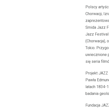
Polscy artyści
Chorwacji, Izr
zaprezentował
Smida Jazz Fe
Jazz Festival 
(Chorwacja), 
Tokio. Przygo
uwiecznione p
się seria fil
Projekt JAZZ
Pawła Edmunda
latach 1834-
badania geolo
Fundacja JAZ