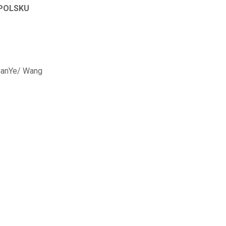
 POLSKU
YuanYe/ Wang