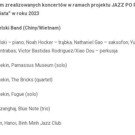
 zrealizowanych koncertów w ramach projektu JAZZ PO
iata” w roku 2023
elski Band (Chiny/Wietnam)
lski – piano; Noah Hocker – trąbka; Nathaniel Gao – saksofon; 
ntrabas; Victor Bastidas Rodriguez/Xiao Dou – perkusja.
Pekin, Parnassus Museum (solo)
ekin, The Bricks (quartet)
Pekin, Fugue (solo)
zanghaj, Blue Note (trio)
, Hanoi, Binh Minh Jazz Club