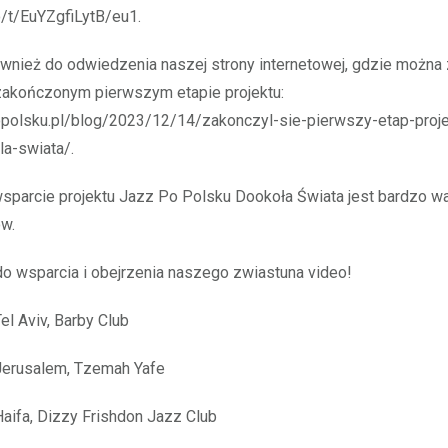
o/t/EuYZgfiLytB/eu1.
wnież do odwiedzenia naszej strony internetowej, gdzie można 
 zakończonym pierwszym etapie projektu:
opolsku.pl/blog/2023/12/14/zakonczyl-sie-pierwszy-etap-proje
a-swiata/.
wsparcie projektu Jazz Po Polsku Dookoła Świata jest bardzo wa
ów.
o wsparcia i obejrzenia naszego zwiastuna video!
Tel Aviv, Barby Club
 Jerusalem, Tzemah Yafe
 Haifa, Dizzy Frishdon Jazz Club