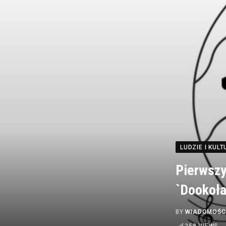
LUDZIE I KUL
Pierwszy
`Dookoła
BY
WIADOMOŚC