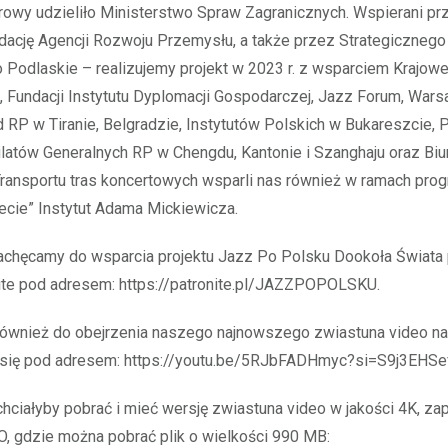
rowy udzieliło Ministerstwo Spraw Zagranicznych. Wspierani pr
ację Agencji Rozwoju Przemysłu, a także przez Strategicznego
odlaskie – realizujemy projekt w 2023 r. z wsparciem Krajowe
 Fundacji Instytutu Dyplomacji Gospodarczej, Jazz Forum, Wars
RP w Tiranie, Belgradzie, Instytutów Polskich w Bukareszcie, Pe
latów Generalnych RP w Chengdu, Kantonie i Szanghaju oraz Biu
Transportu tras koncertowych wsparli nas również w ramach prog
ecie” Instytut Adama Mickiewicza.
achęcamy do wsparcia projektu Jazz Po Polsku Dookoła Świata
ite pod adresem: https://patronite.pl/JAZZPOPOLSKU.
ównież do obejrzenia naszego najnowszego zwiastuna video na
 się pod adresem: https://youtu.be/5RJbFADHmyc?si=S9j3EHSe
chciałyby pobrać i mieć wersję zwiastuna video w jakości 4K, z
, gdzie można pobrać plik o wielkości 990 MB: