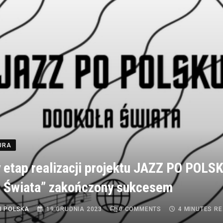
TURA
 etap realizacji projektu JAZZ PO POLS
 Świata” zakończony sukcesem
I POLSKA
19 GRUDNIA 2023
0
COMMENTS
4 MINUTES R