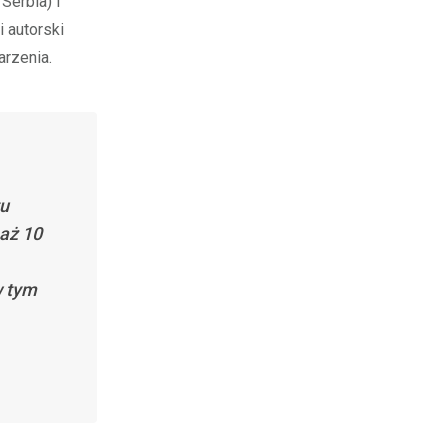
Serbia) i
 autorski
rzenia.
tu
aż 10
w tym