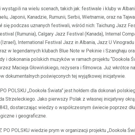
 wystąpili na wielu scenach, takich jak: festiwale i kluby w Albani
aelu, Japonii, Kanadzie, Rumunii, Serbii, Wietnamie, oraz na Tajw
 się podczas uznanych festiwali, wśród nich: Taichung Jazz Fest
stival (Rumunia), Calgary Jazz Festival (Kanada), Internal Co
(Izrael), International Festival Jazz in Albania, Jazz U Vinogradu
oraz w legendarnych klubach Blue Note w Pekinie i Szanghaju ora
dy i dokonania polskich muzyków w ramach projektu “Dookoła Św
rzez Macieja Głowińskiego, reżysera i filmowca. Już wkrótce na
mów dokumentalnych poświęconych tej wyjątkowej inicjatywie.
 PO POLSKU „Dookoła Świata” jest hołdem dla dokonań polskie
 Strzeleckiego. Jako pierwszy Polak z własnej inicjatywy okrą
1843, dostarczając wiedzy o współczesnym świecie poprzez dł
giczne i geograficzne.
Z PO POLSKU wiedzie prym w organizacji projektu „Dookoła Świ