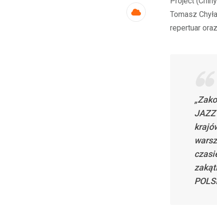
Project (Chin
Tomasz Chyła 
Cloud
repertuar or
„Zako
JAZZ 
krajó
warsz
czasi
zakąt
POLS