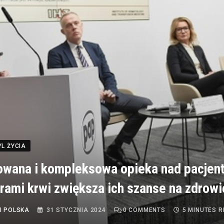
YL ŻYCIA
wana i kompleksowa opieka nad pacjent
ami krwi zwiększa ich szanse na zdrowi
I POLSKA
31 STYCZNIA 2024
0
COMMENTS
5 MINUTES 