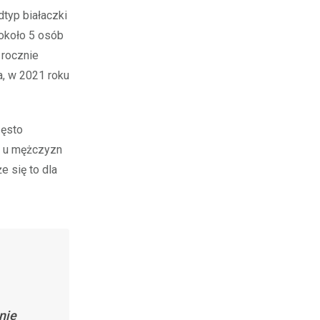
dtyp białaczki
około 5 osób
 rocznie
, w 2021 roku
zęsto
ej u mężczyzn
e się to dla
nie