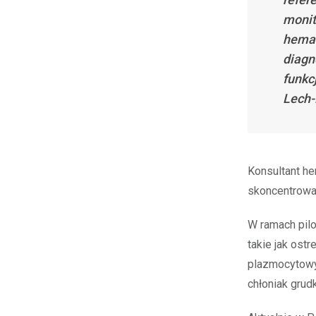
monit
hemat
diagn
funkc
Lech-
Konsultant he
skoncentrowa
W ramach pil
takie jak ost
plazmocytowy,
chłoniak grud