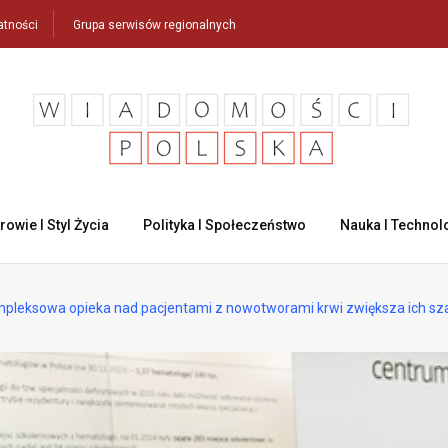
atności
Grupa serwisów regionalnych
rowie I Styl Życia
Polityka I Społeczeństwo
Nauka I Technol
pleksowa opieka nad pacjentami z nowotworami krwi zwiększa ich sz