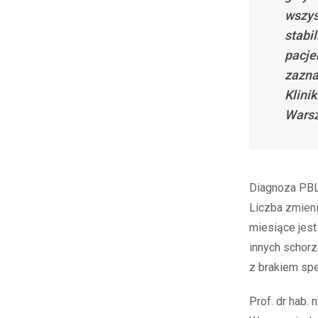
wszys
stabil
pacje
zazna
Klini
Warsz
Diagnoza PBL
Liczba zmien
miesiące jes
innych schorz
z brakiem spe
Prof. dr hab.