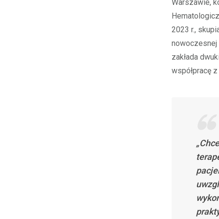
Warszawie, ko
Hematologiczn
2023 r., skup
nowoczesnej d
zakłada dwuk
współpracę z
„Chce
terap
pacje
uwzgl
wykon
prakt