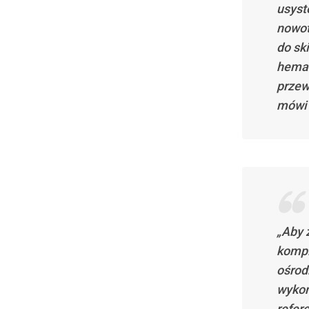
usyst
nowot
do sk
hemat
przew
mówi 
„Aby 
kompl
ośrod
wykon
refer