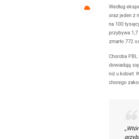
Według eksper
Cloud
oraz jeden z
na 100 tysię
przybywa 1,7
zmarło 772 o
Choroba PBL 
dowiadują się
niż u kobiet.
chorego zakoń
„Wtór
grzyb