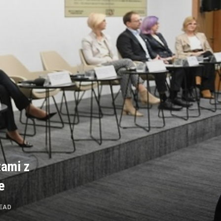
ami z
e
READ