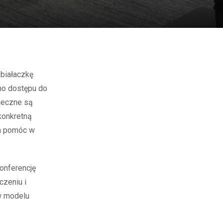
imo dostępu do
nieczne są
konkretną
ma pomóc w
onferencję
zeniu i
 w modelu