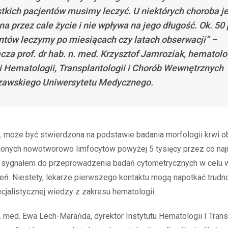
tkich pacjentów musimy leczyć. U niektórych choroba je
na przez cale życie i nie wpływa na jego długość. Ok. 50 
ntów leczymy po miesiącach czy latach obserwacji” –
cza prof. dr hab. n. med. Krzysztof Jamroziak, hematolo
ki Hematologii, Transplantologii i Chorób Wewnętrznych
awskiego Uniwersytetu Medycznego.
 może być stwierdzona na podstawie badania morfologii krwi 
ionych nowotworowo limfocytów powyżej 5 tysięcy przez co naj
t sygnałem do przeprowadzenia badań cytometrycznych w celu 
eń. Niestety, lekarze pierwszego kontaktu mogą napotkać trud
cjalistycznej wiedzy z zakresu hematologii.
 n. med. Ewa Lech-Marańda, dyrektor Instytutu Hematologii I Trans