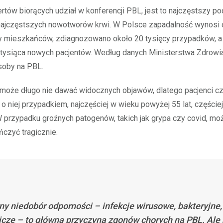
tów biorących udział w konferencji PBL, jest to najczęstszy po
 najczęstszych nowotworów krwi. W Polsce zapadalność wynosi 
cy mieszkańców, zdiagnozowano około 20 tysięcy przypadków, a
 tysiąca nowych pacjentów. Według danych Ministerstwa Zdrowia
soby na PBL.
może długo nie dawać widocznych objawów, dlatego pacjenci c
 o niej przypadkiem, najczęściej w wieku powyżej 55 lat, części
 W przypadku groźnych patogenów, takich jak grypa czy covid, moż
czyć tragicznie.
ny niedobór odporności – infekcje wirusowe, bakteryjne,
icze – to główna przyczyna zgonów chorych na PBL. Ale 