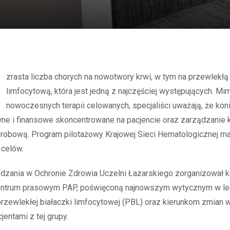
limfocytową, która jest jedną z najczęściej występujących. M
nowoczesnych terapii celowanych, specjaliści uważają, że ko
wne i finansowe skoncentrowane na pacjencie oraz zarządzanie 
orobową. Program pilotażowy Krajowej Sieci Hematologicznej 
h celów.
ądzania w Ochronie Zdrowia Uczelni Łazarskiego zorganizował k
ntrum prasowym PAP, poświęconą najnowszym wytycznym w lec
rzewlekłej białaczki limfocytowej (PBL) oraz kierunkom zmian
jentami z tej grupy.