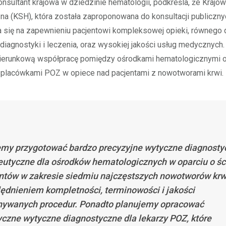
nsultant krajowa w dziedzinie hematologii, podkreśla, że Krajow
a (KSH), która została zaproponowana do konsultacji publiczny
ia się na zapewnieniu pacjentowi kompleksowej opieki, równego
iagnostyki i leczenia, oraz wysokiej jakości usług medycznych.
ierunkową współpracę pomiędzy ośrodkami hematologicznymi 
 placówkami POZ w opiece nad pacjentami z nowotworami krwi.
my przygotować bardzo precyzyjne wytyczne diagnostyc
eutyczne dla ośrodków hematologicznych w oparciu o śc
ntów w zakresie siedmiu najczęstszych nowotworów krw
ędnieniem kompletności, terminowości i jakości
ywanych procedur. Ponadto planujemy opracować
yczne wytyczne diagnostyczne dla lekarzy POZ, które