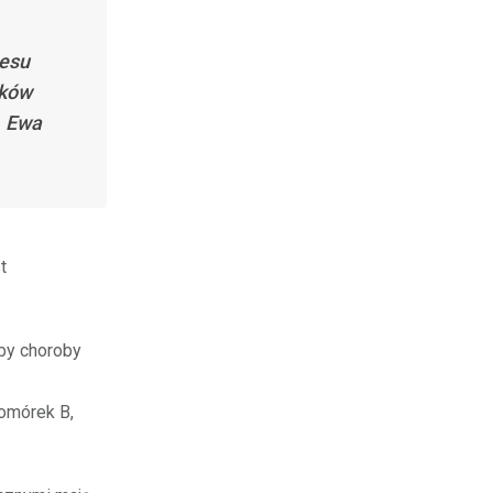
cesu
ików
. Ewa
t
by choroby
komórek B,