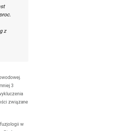
st
proc.
g z
obwodowej.
mniej 3
wykluczenia
ności związane
fuzjologii w