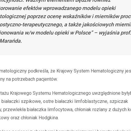
orowanie efektów wprowadzanego modelu opieki
ologicznej poprzez ocenę wskaźników i mierników pro
ostyczno-terapeutycznego, a także jakościowych miern
jonowania w/w modelu opieki w Polsce” – wyjaśnia prof
Marańda.
matologiczny podkreśla, że Krajowy System Hematologiczny jes
ny na potrzebach pacjentów.
otażu Krajowego Systemu Hematologicznego uwzględnione były
re białaczki szpikowe, ostre białaczki limfoblastyczne, szpiczak
 przewlekła białaczka limfocytowa, chłoniak rozlany z dużych 
kowy oraz chłoniak Hodgkina.