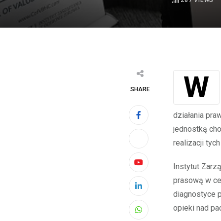
287
VIEWS
Wzrasta liczba chorych na nowotwory krwi, w tym na przewlekłą białaczkę
SHARE
działania pra
jednostką ch
realizacji tyc
Instytut Zarz
Youtube
prasową w ce
LinkedIn
diagnostyce p
opieki nad pac
Whatsapp