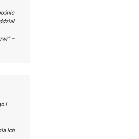
nośnie
ddział
rwi” –
o i
ia ich