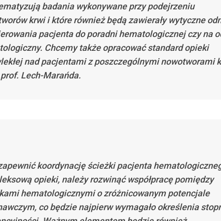
ematyzują badania wykonywane przy podejrzeniu
worów krwi i które również będą zawierały wytyczne od
ierowania pacjenta do poradni hematologicznej czy na o
ologiczny. Chcemy także opracować standard opieki
lekłej nad pacjentami z poszczególnymi nowotworami k
prof. Lech-Marańda.
zapewnić koordynację ścieżki pacjenta hematologiczneg
eksową opieki, należy rozwinąć współpracę pomiędzy
kami hematologicznymi o zróżnicowanym potencjale
awczym, co będzie najpierw wymagało określenia stopn
encyjności. Ważnym elementem będzie również