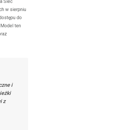
a Sieć
ch w sierpniu
 dostępu do
 Model ten
oraz
zne i
ieżki
i z