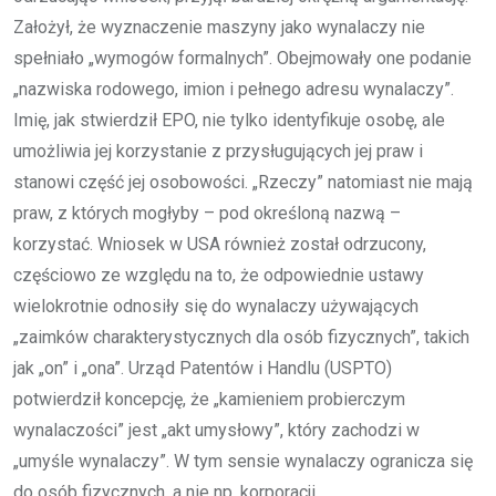
Założył, że wyznaczenie maszyny jako wynalaczy nie
spełniało „wymogów formalnych”. Obejmowały one podanie
„nazwiska rodowego, imion i pełnego adresu wynalaczy”.
Imię, jak stwierdził EPO, nie tylko identyfikuje osobę, ale
umożliwia jej korzystanie z przysługujących jej praw i
stanowi część jej osobowości. „Rzeczy” natomiast nie mają
praw, z których mogłyby – pod określoną nazwą –
korzystać. Wniosek w USA również został odrzucony,
częściowo ze względu na to, że odpowiednie ustawy
wielokrotnie odnosiły się do wynalaczy używających
„zaimków charakterystycznych dla osób fizycznych”, takich
jak „on” i „ona”. Urząd Patentów i Handlu (USPTO)
potwierdził koncepcję, że „kamieniem probierczym
wynalaczości” jest „akt umysłowy”, który zachodzi w
„umyśle wynalaczy”. W tym sensie wynalaczy ogranicza się
do osób fizycznych, a nie np. korporacji.