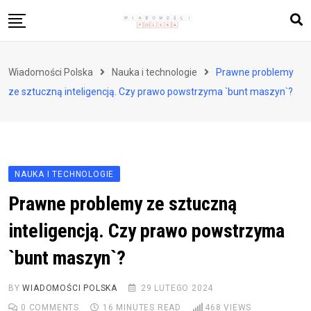
Skip
to
content
Biznes i finanse
Wiadomości Polska
Nauka i technologie
Prawne problemy
Zdrowie i styl życia
ze sztuczną inteligencją. Czy prawo powstrzyma `bunt maszyn`?
Polityka i społeczeństwo
Nauka i technologie
Ludzie i kultura
NAUKA I TECHNOLOGIE
Prawne problemy ze sztuczną
inteligencją. Czy prawo powstrzyma
`bunt maszyn`?
BY
WIADOMOŚCI POLSKA
29 LUTEGO 2024
0
COMMENTS
16 MINUTES READ
468
VIEWS