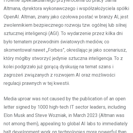
i równie spektakularnego przywrócenia do pracy Sama
Altmana, dyrektora wykonawczego i współzałożyciela spółki
OpenAI. Altman, znany jako czołowa postać w branży AI, jest
zwolennikiem bezpiecznego rozwoju tzw. ogólnej lub silnej
sztucznej inteligencji (AGI). To wydarzenie przez kilka dni
było tematem przewodnim światowych mediów, co
skomentował nawet „Forbes”, określając je jako scenariusz,
który mógłby stworzyć jedynie sztuczna inteligencja. To z
kolei podgrzało już gorącą dyskusję na temat szans i
zagrożeń związanych z rozwojem AI oraz możliwości
regulacji prawnych w tej kwestii.
Media uproar was not caused by the publication of an open
letter signed by 1000 high-tech IT sector leaders, including
Elon Musk and Steve Wozniak, in March 2023 (Altman was
not among them), appealing to global AI labs to immediately
halt development work on technologies more powerful than