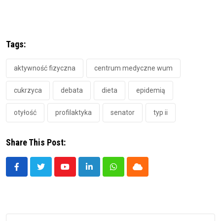
Tags:
aktywność fizyczna
centrum medyczne wum
cukrzyca
debata
dieta
epidemią
otyłość
profilaktyka
senator
typ ii
Share This Post:
Youtube
LinkedIn
Whatsapp
Cloud