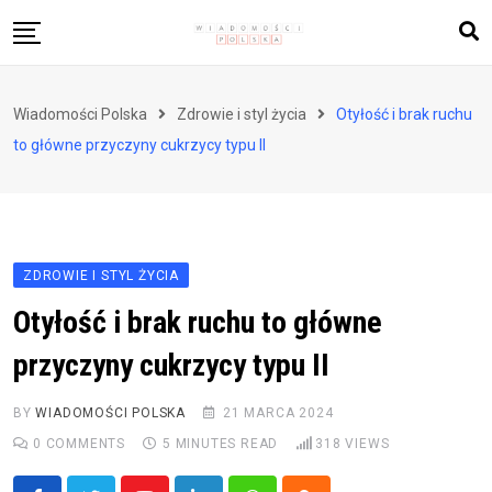
Skip
to
content
Biznes i finanse
Wiadomości Polska
Zdrowie i styl życia
Otyłość i brak ruchu
Zdrowie i styl życia
to główne przyczyny cukrzycy typu II
Polityka i społeczeństwo
Nauka i technologie
Ludzie i kultura
ZDROWIE I STYL ŻYCIA
Otyłość i brak ruchu to główne
przyczyny cukrzycy typu II
BY
WIADOMOŚCI POLSKA
21 MARCA 2024
0
COMMENTS
5 MINUTES READ
318
VIEWS