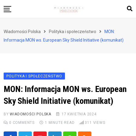
Skip
to
content
Biznes i finanse
Wiadomości Polska
Polityka i społeczeństwo
MON:
Zdrowie i styl życia
Informacja MON ws. European Sky Shield Initiative (komunikat)
Polityka i społeczeństwo
Nauka i technologie
Ludzie i kultura
POLITYKA I SPOŁECZEŃSTWO
MON: Informacja MON ws. European
Sky Shield Initiative (komunikat)
BY
WIADOMOŚCI POLSKA
17 KWIETNIA 2024
0
COMMENTS
1 MINUTE READ
311
VIEWS