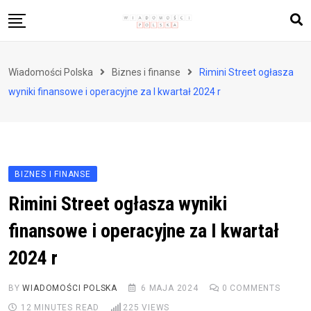
Skip
to
content
Biznes i finanse
Wiadomości Polska
Biznes i finanse
Rimini Street ogłasza
Zdrowie i styl życia
wyniki finansowe i operacyjne za I kwartał 2024 r
Polityka i społeczeństwo
Nauka i technologie
Ludzie i kultura
BIZNES I FINANSE
Rimini Street ogłasza wyniki
finansowe i operacyjne za I kwartał
2024 r
BY
WIADOMOŚCI POLSKA
6 MAJA 2024
0
COMMENTS
12 MINUTES READ
225
VIEWS