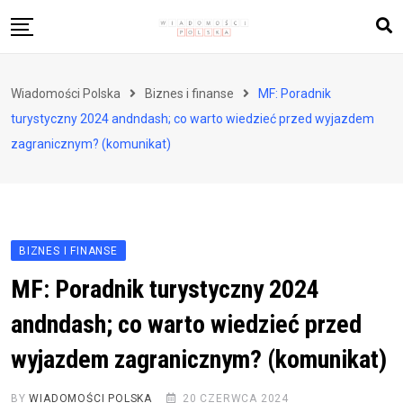
Skip
to
content
Biznes i finanse
Wiadomości Polska
Biznes i finanse
MF: Poradnik
Zdrowie i styl życia
turystyczny 2024 andndash; co warto wiedzieć przed wyjazdem
Polityka i społeczeństwo
zagranicznym? (komunikat)
Nauka i technologie
Ludzie i kultura
BIZNES I FINANSE
MF: Poradnik turystyczny 2024
andndash; co warto wiedzieć przed
wyjazdem zagranicznym? (komunikat)
BY
WIADOMOŚCI POLSKA
20 CZERWCA 2024