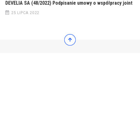
DEVELIA SA (48/2022) Podpisanie umowy o współpracy joint
25 LIPCA 2022
© 2022 Wiadomości Polska
© 2022 Wiadomości Polska
Exit mobile version