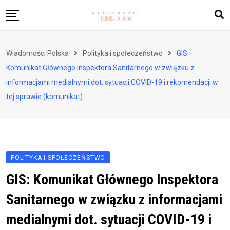
Skip
to
content
Biznes i finanse
Wiadomości Polska
Polityka i społeczeństwo
GIS:
Zdrowie i styl życia
Komunikat Głównego Inspektora Sanitarnego w związku z
Polityka i społeczeństwo
informacjami medialnymi dot. sytuacji COVID-19 i rekomendacji w
tej sprawie (komunikat)
Nauka i technologie
Ludzie i kultura
POLITYKA I SPOŁECZEŃSTWO
GIS: Komunikat Głównego Inspektora
Sanitarnego w związku z informacjami
medialnymi dot. sytuacji COVID-19 i