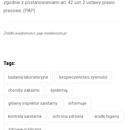
zgodnie z postanowieniami art. 42 ust. 2 ustawy prawo
prasowe. (PAP)
Źródło wiadomości: pap-mediaroom.pl
Tags:
badania laboratoryjne
bezpieczeństwo żywności
choroby zakaźne
epidemią
główny inspektor sanitarny
informuje
kontrola sanitarna
ochrona zdrowia
środki higieny
zdrowie publiczne