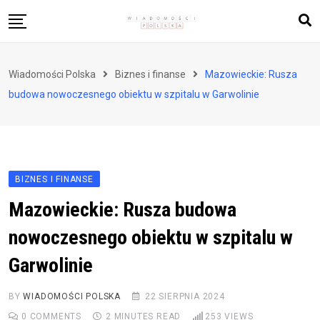
Skip
to
content
Biznes i finanse
Wiadomości Polska
Biznes i finanse
Mazowieckie: Rusza
Zdrowie i styl życia
budowa nowoczesnego obiektu w szpitalu w Garwolinie
Polityka i społeczeństwo
Nauka i technologie
Ludzie i kultura
BIZNES I FINANSE
Mazowieckie: Rusza budowa
nowoczesnego obiektu w szpitalu w
Garwolinie
BY
WIADOMOŚCI POLSKA
22 SIERPNIA 2024
0
COMMENTS
2 MINUTES READ
253
VIEWS