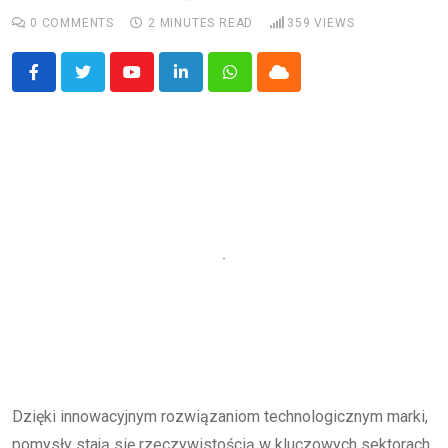
0
COMMENTS
2 MINUTES READ
359
VIEWS
Youtube
LinkedIn
Whatsapp
Cloud
Dzięki innowacyjnym rozwiązaniom technologicznym marki,
pomysły stają się rzeczywistością w kluczowych sektorach