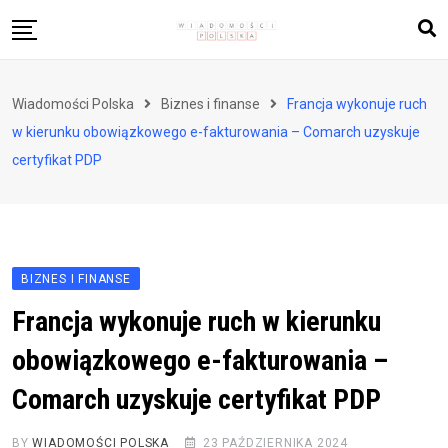
Skip
to
content
Biznes i finanse
Wiadomości Polska
Biznes i finanse
Francja wykonuje ruch
Zdrowie i styl życia
w kierunku obowiązkowego e-fakturowania – Comarch uzyskuje
Polityka i społeczeństwo
certyfikat PDP
Nauka i technologie
Ludzie i kultura
BIZNES I FINANSE
Francja wykonuje ruch w kierunku
obowiązkowego e-fakturowania –
Comarch uzyskuje certyfikat PDP
BY
WIADOMOŚCI POLSKA
23 PAŹDZIERNIKA 2024