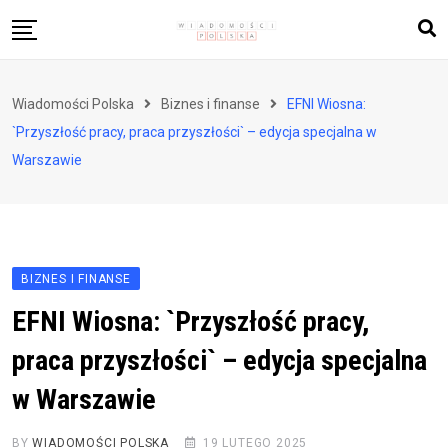
Skip
to
content
Biznes i finanse
Wiadomości Polska
Biznes i finanse
EFNI Wiosna:
Zdrowie i styl życia
`Przyszłość pracy, praca przyszłości` – edycja specjalna w
Polityka i społeczeństwo
Warszawie
Nauka i technologie
Ludzie i kultura
BIZNES I FINANSE
EFNI Wiosna: `Przyszłość pracy,
praca przyszłości` – edycja specjalna
w Warszawie
BY
WIADOMOŚCI POLSKA
19 LUTEGO 2025