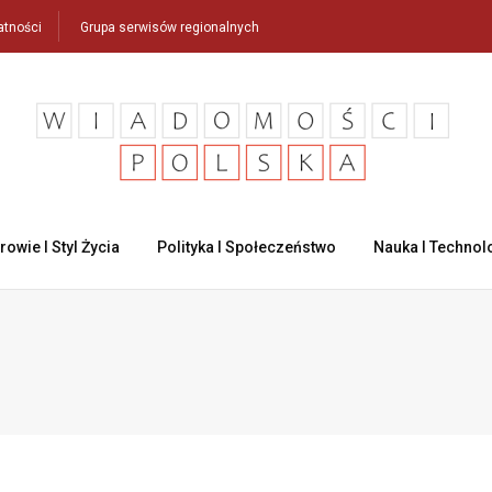
atności
Grupa serwisów regionalnych
rowie I Styl Życia
Polityka I Społeczeństwo
Nauka I Technol