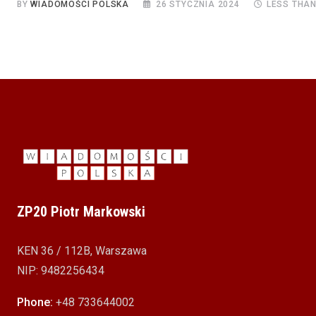
BY
WIADOMOŚCI POLSKA
26 STYCZNIA 2024
LESS THAN
ZP20 Piotr Markowski
KEN 36 / 112B, Warszawa
NIP: 9482256434
Phone:
+48 733644002