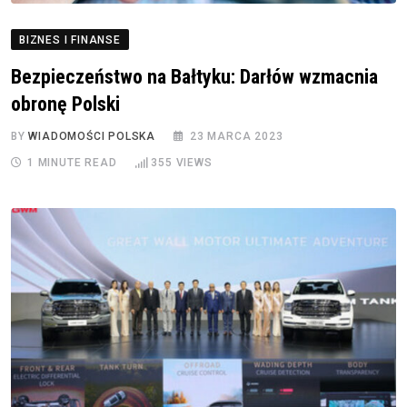
BIZNES I FINANSE
Bezpieczeństwo na Bałtyku: Darłów wzmacnia
obronę Polski
BY
WIADOMOŚCI POLSKA
23 MARCA 2023
1 MINUTE READ
355
VIEWS