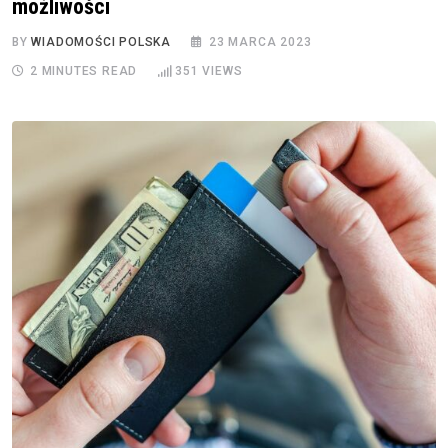
możliwości
BY
WIADOMOŚCI POLSKA
23 MARCA 2023
2 MINUTES READ
351
VIEWS