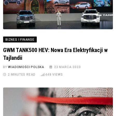
BIZNES I FINANSE
GWM TANK500 HEV: Nowa Era Elektryfikacji w
Tajlandii
BY
WIADOMOŚCI POLSKA
23 MARCA 2023
2 MINUTES READ
448
VIEWS