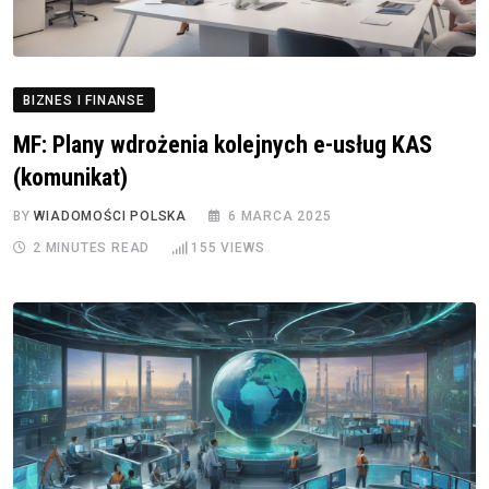
BIZNES I FINANSE
MF: Plany wdrożenia kolejnych e-usług KAS
(komunikat)
BY
WIADOMOŚCI POLSKA
6 MARCA 2025
2 MINUTES READ
155
VIEWS