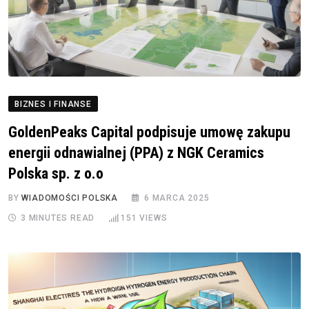
BIZNES I FINANSE
GoldenPeaks Capital podpisuje umowę zakupu
energii odnawialnej (PPA) z NGK Ceramics
Polska sp. z o.o
BY
WIADOMOŚCI POLSKA
6 MARCA 2025
3 MINUTES READ
151
VIEWS