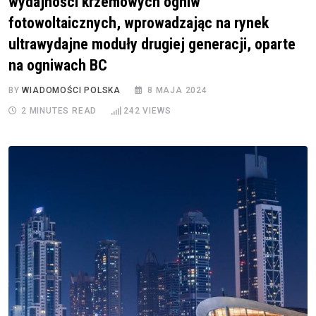
wydajności krzemowych ogniw
fotowoltaicznych, wprowadzając na rynek
ultrawydajne moduły drugiej generacji, oparte
na ogniwach BC
BY
WIADOMOŚCI POLSKA
8 MAJA 2024
2 MINUTES READ
242
VIEWS