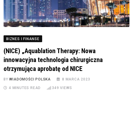
BIZNES I FINANSE
(NICE) „Aquablation Therapy: Nowa
innowacyjna technologia chirurgiczna
otrzymująca aprobatę od NICE
BY
WIADOMOŚCI POLSKA
8 MARCA 2023
4 MINUTES READ
349
VIEWS