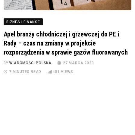
BIZNES I FINANSE
Apel branży chłodniczej i grzewczej do PE i
Rady – czas na zmiany w projekcie
rozporządzenia w sprawie gazów fluorowanych
BY
WIADOMOŚCI POLSKA
27 MARCA 2023
7 MINUTES READ
451
VIEWS