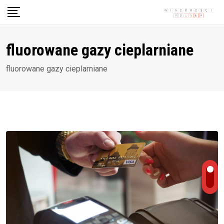
Skip
to
content
fluorowane gazy cieplarniane
fluorowane gazy cieplarniane