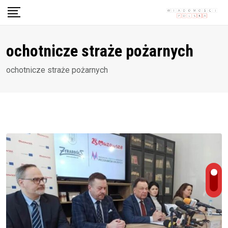
Skip
to
content
ochotnicze straże pożarnych
ochotnicze straże pożarnych