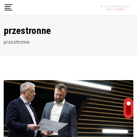
Skip
to
content
przestronne
przestronne